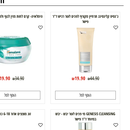
חדש! 
בית טבע
לאם ולתינוק
סיס קלינסינג תרחיץ מקציף לפנים לעור רגיש ד"ר
הימלאיה- קרם לחות מזין לגוף ולפנים | Himalaya
פישר
19.90
19.90
34.90
44.90
₪
₪
₪
₪
הוסף לסל
הוסף לסל
GENESIS CLEANSING מי פנים לעור יבש - יבש
זוג מוצצים אדור 6-18 כחול NUK