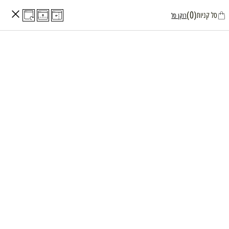
0
0
בצעים
חופש ונופש
(0)
סל קניות
רוקן סל
חות-
שירות לקוחות - 036560428
0554566333
המחירים למזמינים באתר בלבד