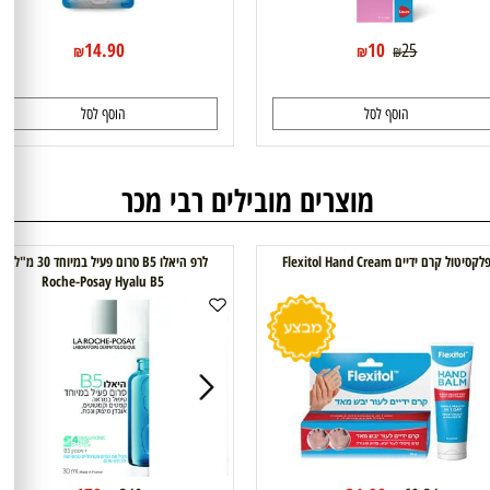
14.90
10
25
₪
₪
₪
הוסף לסל
הוסף לסל
מוצרים מובילים רבי מכר
ים Flexitol Hand Cream
לרפ היאלו B5 סרום פעיל במיוחד 30 מ"ל La
Roche-Posay Hyalu B5