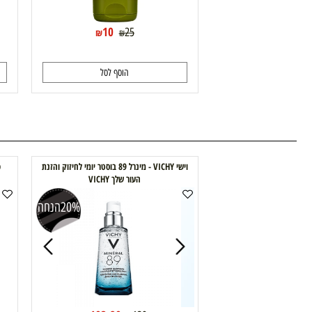
10
25
₪
₪
הוסף לסל
וישי VICHY - מינרל 89 בוסטר יומי לחיזוק והזנת
פלקסיטול קרם ידי
העור שלך VICHY
20%
הנחה