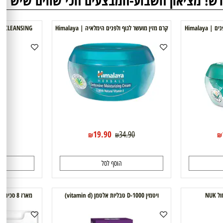
מציאון השבוע-המבצעים הכי שווים שיש ...
לגבר
אורטופדיה
קרם מזין מועשר לגוף ולפנים ‎הימלאיה | Himalaya
העיני
19.90
40.20
34.90
₪
₪
הוסף לסל
ה
ויטמין D-1000 טבליות אלטמן (vitamin d)