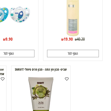
במיוחד ד"ר פישר
9.90
19.90
40.20
₪
₪
₪
הוסף לסל
הוסף לסל
שביט- סבון עץ התה - סבון פנים טיפולי SHAVIT