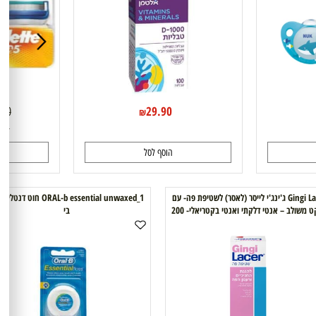
29.90
119.90
₪
הוסף לסל
ה
Gingi Lacer ג'ינג'י לייסר (לאסר) לשטיפת פה- עם
ORAL-b essential unwaxed_1 חוט דנטלי -אורל
אפקט משולב – אנטי דלקתי ואנטי בקטריאלי- 200
בי
מ"ל