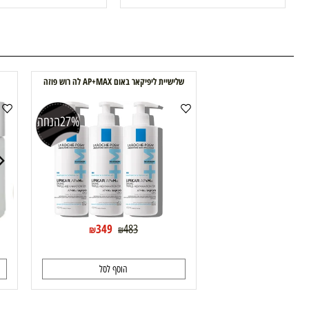
199
210
230
270
₪
₪
₪
₪
(5)
הוסף לסל
הוסף לסל
שלישיית ליפיקאר באום AP+MAX לה רוש פוזה
סב
27%
הנחה