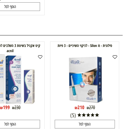
94
188
₪
₪
(2)
הוסף לסל
סילונית - Silon it - לניקוי השיניים - 3 פיות
קיט אקניל בשיטת 3 השלבים לטיפו
acnil