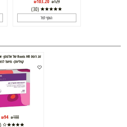
103.20
129
₪
₪
(30)
הוסף לסל
קפליות)- מיועד לנשים
50%