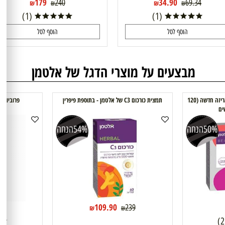
179
34.90
240
69.34
₪
₪
₪
₪
(1)
(1)
הוסף לסל
הוסף לסל
מבצעים על מוצרי הדגל של אלטמן
זוג רוטס Roots HR של אלטמן- אריזה חדשה (120
תמצית כורכום C3 של אלטמן - בתוספת פיפרין
פרוביוטיק Shape של אלטמן-שייפ
הנחה
54%
הנחה