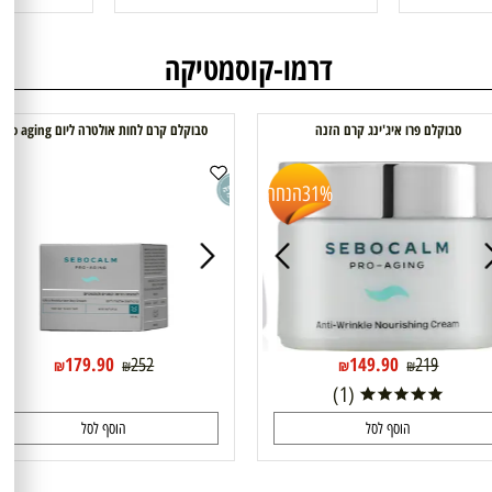
94.90
27.58
136
₪
₪
(2)
הוסף לסל
ה
דרמו-קוסמטיקה
וקלם פרו איג'ינג קרם הזנה
סבוקלם קרם לחות אולטרה ליום pro aging
31%
הנחה