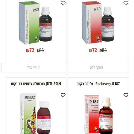
72
72
85
85
₪
₪
₪
₪
הוסף לסל
הוסף לסל
Dr. Reckeweg R187 דר רקווג
JUTUSSIN פורמולה צמחית דר רקווג