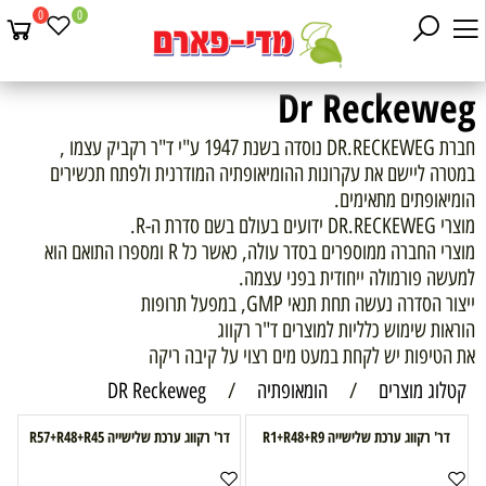
0
0
Dr Reckeweg
חברת DR.RECKEWEG נוסדה בשנת 1947 ע"י ד"ר רקביק עצמו ,
במטרה ליישם את עקרונות ההומיאופתיה המודרנית ולפתח תכשירים
הומיאופתים מתאימים.
מוצרי DR.RECKEWEG ידועים בעולם בשם סדרת ה-R.
מוצרי החברה ממוספרים בסדר עולה, כאשר כל R ומספרו התואם הוא
למעשה פורמולה ייחודית בפני עצמה.
ייצור הסדרה נעשה תחת תנאי GMP, במפעל תרופות
הוראות שימוש כלליות למוצרים ד"ר רקווג
את הטיפות יש לקחת במעט מים רצוי על קיבה ריקה
קטלוג מוצרים
/
הומאופתיה
/
DR Reckeweg
דר' רקווג ערכת שלישייה R1+R48+R9
דר' רקווג ערכת שלישייה R57+R48+R45