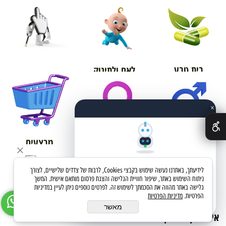
בית טבע
לאם ולתינוק
אורטופדיה
×
✕
מבצעים
לגבר
לאישה
שאלו את העוזר החכם
לידיעתך, באתרנו נעשה שימוש בקבצי Cookies, לרבות של צדדים שלישיים, לצורך
מחפשים מוצר? אני כאן כדי לעזור
ניתוח השימוש באתר, שיפור חוויית הגלישה והצגת פרסום מותאם אישית. המשך
גלישה באתר מהווה את הסכמתך לשימוש זה. לפרטים נוספים ניתן לעיין במדיניות
הפרטיות.
מדיניות הפרטיות
בואו נתחיל
מאשר
איפור וקוסמטיקה
טיפוח השיער
טיפוח עור