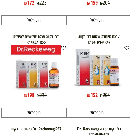
172
159
223
204
₪
₪
₪
₪
הוסף לסל
הוסף לסל
ערכה מיוחדת שלווה דר' רקווג
דר' רקווג ערכת שלישייה לטיולים
R1+R37+R55
R184+R14+R47
198
152
298
204
₪
₪
₪
₪
הוסף לסל
הוסף לסל
דר' רקווג ערכה Dr. Reckeweg
Dr. Reckeweg R37 טיפות דר רקווג
R20+R59+R27