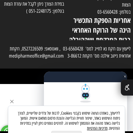
במידת הצורך ניתן לקבל את עזרת הצוות
הצוות
בטלפון: 051-2248175 )
בטלפון: 03-6560428
אחריות הספקת התכשיר
הינה של הרוקח האחראי
בבית המרקחת ושההובלה
בפועל תעשה בעזרת
לייעוץ עם רוקח נא לחייג למס' 03-6560428 , וואטסאפ: 0527226509, רוקחת
אחראית נייזוב אילנה מס' רוקחת 3-86612 medipharmeoffice@gmail.com
השליח
×
כל הזכויות שמורות למדי פארם
✕
בניית אתרים
שאלו את העוזר החכם
לידיעתך, באתרנו נעשה שימוש בקבצי Cookies, לרבות של צדדים שלישיים, לצורך
מחפשים מוצר? אני כאן כדי לעזור
ניתוח השימוש באתר, שיפור חוויית הגלישה והצגת פרסום מותאם אישית. המשך
גלישה באתר מהווה את הסכמתך לשימוש זה. לפרטים נוספים ניתן לעיין במדיניות
הפרטיות.
מדיניות הפרטיות
בואו נתחיל