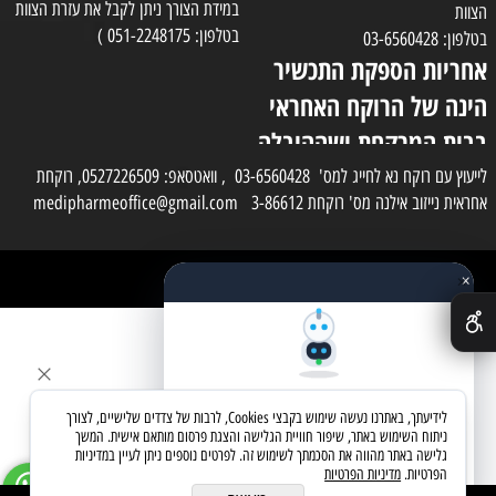
במידת הצורך ניתן לקבל את עזרת הצוות
הצוות
בטלפון: 051-2248175 )
בטלפון: 03-6560428
אחריות הספקת התכשיר
הינה של הרוקח האחראי
בבית המרקחת ושההובלה
בפועל תעשה בעזרת
לייעוץ עם רוקח נא לחייג למס' 03-6560428 , וואטסאפ: 0527226509, רוקחת
אחראית נייזוב אילנה מס' רוקחת 3-86612 medipharmeoffice@gmail.com
השליח
×
כל הזכויות שמורות למדי פארם
✕
בניית אתרים
שאלו את העוזר החכם
לידיעתך, באתרנו נעשה שימוש בקבצי Cookies, לרבות של צדדים שלישיים, לצורך
מחפשים מוצר? אני כאן כדי לעזור
ניתוח השימוש באתר, שיפור חוויית הגלישה והצגת פרסום מותאם אישית. המשך
גלישה באתר מהווה את הסכמתך לשימוש זה. לפרטים נוספים ניתן לעיין במדיניות
הפרטיות.
מדיניות הפרטיות
בואו נתחיל