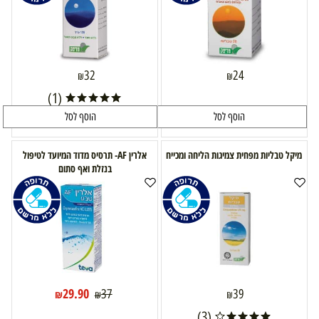
32
24
₪
₪
(1)
הוסף לסל
הוסף לסל
מיקל טבליות מפחית צמיגות הליחה ומכייח
אלרין AF- תרסיס מדוד המיועד לטיפול
בנזלת ואף סתום
29.90
37
39
₪
₪
₪
(3)