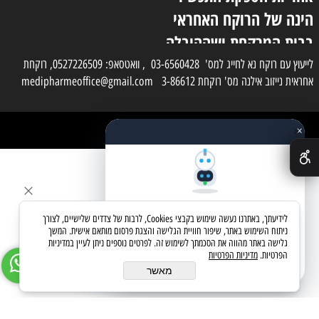
הינה של הרוקח האחראי
בבית המרקחת ושההובלה
בפועל תעשה בעזרת
לייעוץ עם רוקח נא לחייג למס' 03-6560428 , וואטסאפ: 0527226509, רוקחת
אחראית נייזוב אילנה מס' רוקחת 3-86612 medipharmeoffice@gmail.com
השליח
×
כל הזכויות שמורות למדי פארם
✕
בניית אתרים
שאלו את העוזר החכם
לידיעתך, באתרנו נעשה שימוש בקבצי Cookies, לרבות של צדדים שלישיים, לצורך
מחפשים מוצר? אני כאן כדי לעזור
ניתוח השימוש באתר, שיפור חוויית הגלישה והצגת פרסום מותאם אישית. המשך
גלישה באתר מהווה את הסכמתך לשימוש זה. לפרטים נוספים ניתן לעיין במדיניות
הפרטיות.
מדיניות הפרטיות
בואו נתחיל
מאשר