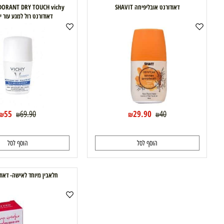
ם דומים
דאודורנט אובליפיחה SHAVIT
דאודורנט רול למגע עור יבש וישי
21%
55
29.90
69.90
40
₪
₪
₪
₪
הוסף לסל
הוסף לסל
חלאבין מיוחד לאישה- דאודורנט קר