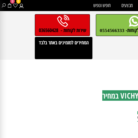
0
0
בצעים
חופש ונופש
חות-
שירות לקוחות - 036560428
0554566333
המחירים למזמינים באתר בלבד
מארז - זוג דאודורנטים רול און לגבר מבית VICHY במחיר