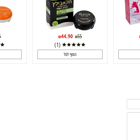
44.90
55
55
₪
₪
₪
(1)
הוסף לסל
ה