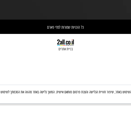
ניי
בטלפון: 03-6560428
אחריות הספקת התכשיר הינה של
אי
הרוקח האחראי בבית המרקחת
יש 
ושההובלה בפועל תעשה בעזרת השליח
וא
כל הזכויות שמורות למדי פארם
בניית אתרים