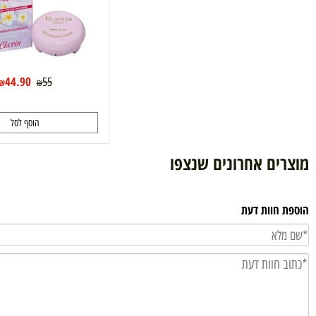
44.90
55
₪
₪
הוסף לסל
ם אחרונים שנצפו
וות דעת