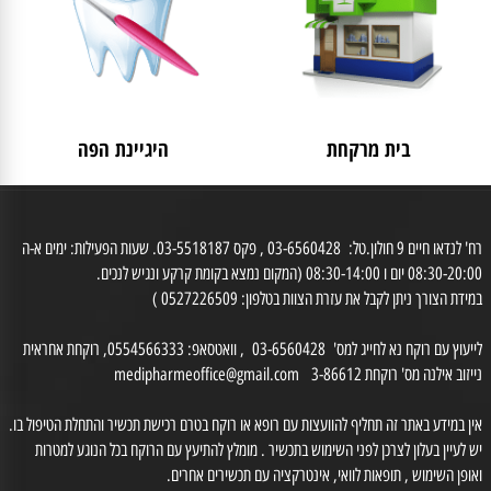
לאישה
מבצעים
בית מרקחת
היגיינת הפה
רח' לנדאו חיים 9 חולון.טל: 03-6560428 , פקס 03-5518187. שעות הפעילות: ימים א-ה
0 יום ו 08:30-14:00 (המקום נמצא בקומת קרקע ונגיש לנכים.
דת הצורך ניתן לקבל את עזרת הצוות בטלפון: 0527226509 )
לייעוץ עם רוקח נא לחייג למס' 03-6560428 , וואטסאפ: 0554566333, רוקחת אחראית