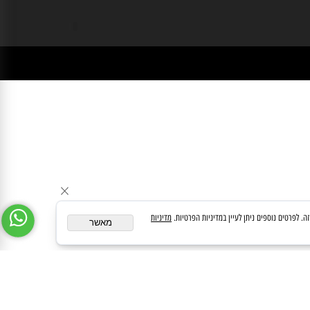
זוב אילנה מס' רוקחת 3-86612
medipharmeoffice@gmail.com
ן במידע באתר זה תחליף להוועצות עם רופא או רוקח בטרם רכישת תכשיר והתחלת הטיפול בו.
לעיין בעלון לצרכן לפני השימוש בתכשיר . מומלץ להתיעץ עם הרוקח בכל הנוגע למטרות
ופן השימוש , תופאות לוואי, אינטרקציה עם תכשירים אחרים.