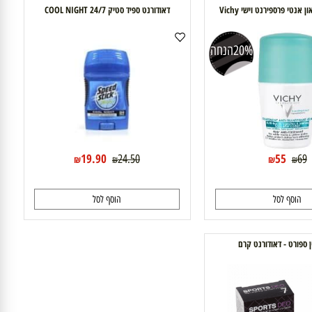
י פרספירנט וישי Vichy
דאודורנט ספיד סטיק 24/7 COOL NIGHT
20%
הנחה
19.90
55
24.50
₪
₪
₪
₪
וסף לסל
הוסף לסל
ורט - דאודורנט קרם