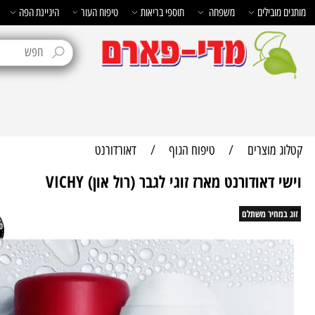
בילים
משפחה
תוספי בריאות
טיפוח העור
היגיינת הפה
טיפוח 
מוצרים
/
טיפוח הגוף
/
דאורדורנט
דאודורנט מארז זוגי לגבר (רול און) VICHY
חיר משתלם
22%
הנ