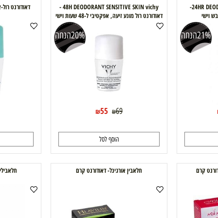
24HR DEODORANT DRY TOUCH vichy-
48H DEODORANT SENSITIVE SKIN vichy -
דאודורנט רול-און אנט
דאודורנט רול מונע זיעה, אפקטיבי ל-48 שעות וישי
VICHY
הנחה
20%
הנחה
55
69
69
₪
₪
הוסף לסל
ה
ם
חלאבין אורגינל- דאודורנט קרם
חלאבילין ספ