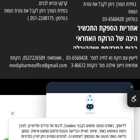
קרקע ונגיש לנכים.
במידת הצורך ניתן לקבל את עזרת
במידת הצורך ניתן לקבל את עזרת הצוות
הצוות
בטלפון: 051-2248175 )
בטלפון: 03-6560428
אחריות הספקת התכשיר
הינה של הרוקח האחראי
בבית המרקחת ושההובלה
בפועל תעשה בעזרת
לייעוץ עם רוקח נא לחייג למס' 03-6560428 , וואטסאפ: 0527226509, רוקחת
אחראית נייזוב אילנה מס' רוקחת 3-86612 medipharmeoffice@gmail.com
השליח
×
כל הזכויות שמורות למדי פארם
✕
בניית אתרים
שאלו את העוזר החכם
לידיעתך, באתרנו נעשה שימוש בקבצי Cookies, לרבות של צדדים שלישיים, לצורך
מחפשים מוצר? אני כאן כדי לעזור
ניתוח השימוש באתר, שיפור חוויית הגלישה והצגת פרסום מותאם אישית. המשך
גלישה באתר מהווה את הסכמתך לשימוש זה. לפרטים נוספים ניתן לעיין במדיניות