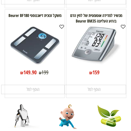
מכשיר למדידה אוטומטית של לחץ הדם
משקל זכוכית דיאגנוסטי Beurer BF180
בזרוע העליונה Beurer BM35
149.90
159
199
₪
₪
₪
הוסף לסל
הוסף לסל