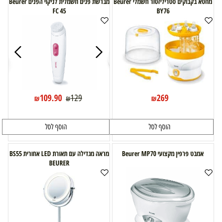
מחטא בקבוקים סטריליזטור חשמלי Beurer
מברשת פנים חשמלית לניקוי הפנים Beurer
FC 45
BY76
109.90
269
129
₪
₪
₪
הוסף לסל
הוסף לסל
אמבט פרפין מקצועי Beurer MP70
מראה מגדילה עם תאורת LED אחורית BS55
BEURER