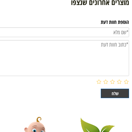
הוסף לסל
ם אחרונים שנצפו
וות דעת