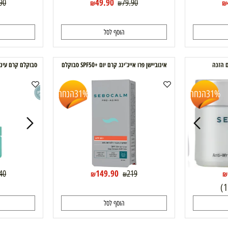
49.90
79.90
79.90
₪
₪
הוסף לסל
ה
אינוביישן פרו אייג'ינג קרם יום +SPF50 סבוקלם
סבוקלם קרם עיניים DAILY ROUTINE sebocalm
הנחה
31%
הנחה
149.90
89.40
219
₪
₪