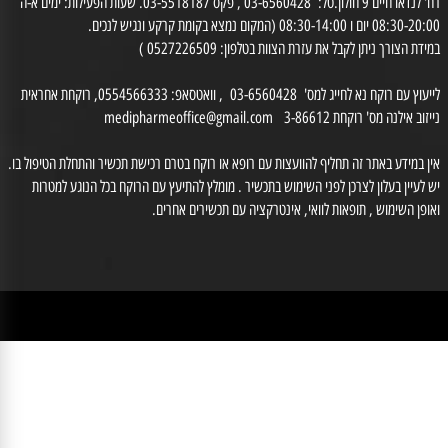
בית מרקחת
היגיינת הפה
רח' לנדאו חיים 9 חולון.טל: 03-6560428 , פקס 03-5518187. שעות הפעילות: ימים א-ה
0 יום ו 08:30-14:00 (המקום נמצא בקומת קרקע ונגיש לנכים.
דת הצורך ניתן לקבל את עזרת הצוות בטלפון: 0527226509 )
לייעוץ עם רוקח נא לחייג למס' 03-6560428 , וואטסאפ: 0554566333, רוקחת אחראית
זוב אילנה מס' רוקחת 3-86612
medipharmeoffice@gmail.com
ן במידע באתר זה תחליף להוועצות עם רופא או רוקח בטרם רכישת תכשיר והתחלת הטיפול בו.
לעיין בעלון לצרכן לפני השימוש בתכשיר . מומלץ להתיעץ עם הרוקח בכל הנוגע למטרות
ופן השימוש , תופאות לוואי, אינטרקציה עם תכשירים אחרים.