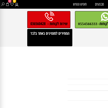
0
0
בצעים
חופש ונופש
חות-
שירות לקוחות - 036560428
0554566333
המחירים למזמינים באתר בלבד