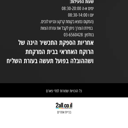
ויטמינים ומינרלים
טיפוח עור
שעות הפעילות:
8:30-20:00
ימים א-ה 08:30-20:00
במי
יום ו 08:30-14:00
(המקום נמצא בקומת קרקע ונגיש לנכים.
במידת הצורך ניתן לקבל את עזרת הצוות
ניי
בטלפון: 03-6560428
אחריות הספקת התכשיר הינה של
אי
הרוקח האחראי בבית המרקחת
יש 
ושההובלה בפועל תעשה בעזרת השליח
וא
כל הזכויות שמורות למדי פארם