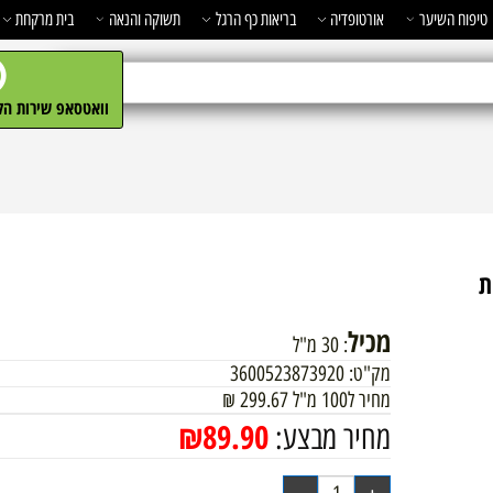
השיער
אורטופדיה
בריאות כף הרגל
תשוקה והנאה
בית מרקחת
מ
וואטסאפ שירות הלקו
מכיל
: 30 מ"ל
מק"ט:
3600523873920
מחיר ל100 מ"ל
299.67
₪
₪
89.90
מחיר מבצע: