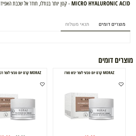
ולה מועשרת בשני סוגים של חומצה היאלורונית- רכיב ידוע לטיפוח העור,
MACRO HYALURONIC 
- מסייע בהזנת פני שטח עור הפנים בלחות אינטנסיבית, 
MICRO HYALURONIC 
- קטן יותר בגודלו, חודר אל שכבת האפידרמיס ש
רים דומים
תנאי משלוח
ם דומים
MORAZ קרם יום טבעי לעור יבש מורז
MORAZ קרם יום טבעי לעור רגיל עד שמן מורז