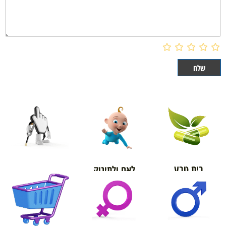
בית טבע
לאם ולתינוק
אורטופדיה