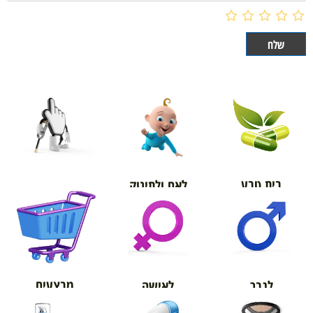
בית טבע
לאם ולתינוק
אורטופדיה
מבצעים
לגבר
לאישה