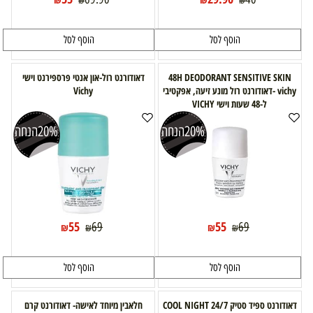
₪
₪
הוסף לסל
הוסף לסל
48H DEODORANT SENSITIVE SKIN
דאודורנט רול-און אנטי פרספירנט וישי
vichy -דאודורנט רול מונע זיעה, אפקטיבי
Vichy
ל-48 שעות וישי VICHY
20%
הנחה
20%
הנחה
55
55
69
69
₪
₪
₪
₪
הוסף לסל
הוסף לסל
דאודורנט ספיד סטיק 24/7 COOL NIGHT
חלאבין מיוחד לאישה- דאודורנט קרם