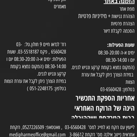
הזמנה באתר
מאמרים
מפת אתר
+ מידיניות פרטיות
הצהרת נגישות
הצהרת פרטיות
הסכמה לקבלת דיוור
שעות הפעילות:
רח' לנדאו חיים 9 חולון.טל: 03-
6560428 , פקס 03-5518187. שעות
ימים א-ה 08:30-20:00
הפעילות: ימים א-ה 08:30-20:00 יום ו
יום ו 08:30-14:00
08:30-14:00 (המקום נמצא בקומת
(המקום נמצא בקומת קרקע ונגיש לנכים.
קרקע ונגיש לנכים.
במידת הצורך ניתן לקבל את עזרת
במידת הצורך ניתן לקבל את עזרת הצוות
הצוות
בטלפון: 051-2248175 )
בטלפון: 03-6560428
אחריות הספקת התכשיר
הינה של הרוקח האחראי
בבית המרקחת ושההובלה
בפועל תעשה בעזרת
לייעוץ עם רוקח נא לחייג למס' 03-6560428 , וואטסאפ: 0527226509, רוקחת
אחראית נייזוב אילנה מס' רוקחת 3-86612 medipharmeoffice@gmail.com