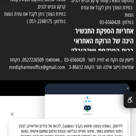
(המקום נמצא בקומת קרקע ונגיש לנכים.
קרקע ונגיש לנכים.
במידת הצורך ניתן לקבל את עזרת
במידת הצורך ניתן לקבל את עזרת הצוות
הצוות
בטלפון: 051-2248175 )
בטלפון: 03-6560428
אחריות הספקת התכשיר
הינה של הרוקח האחראי
בבית המרקחת ושההובלה
בפועל תעשה בעזרת
לייעוץ עם רוקח נא לחייג למס' 03-6560428 , וואטסאפ: 0527226509, רוקחת
אחראית נייזוב אילנה מס' רוקחת 3-86612 medipharmeoffice@gmail.com
השליח
×
כל הזכויות שמורות למדי פארם
✕
בניית אתרים
שאלו את העוזר החכם
לידיעתך, באתרנו נעשה שימוש בקבצי Cookies, לרבות של צדדים שלישיים, לצורך
מחפשים מוצר? אני כאן כדי לעזור
ניתוח השימוש באתר, שיפור חוויית הגלישה והצגת פרסום מותאם אישית. המשך