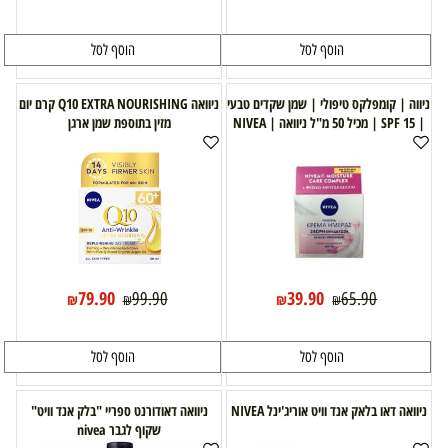
הוסף לסל
הוסף לסל
ניווה | קומפלקס טיפולי | שמן שקדים טבעי
ניוואה Q10 EXTRA NOURISHING קרם יום
| SPF 15 | מכיל 50 מ"ל ניוואה | NIVEA
מזין בתוספת שמן ארגן
79.90
39.90
99.90
65.90
₪
₪
₪
₪
הוסף לסל
הוסף לסל
ניוואה דאו בלאק אנד וויט אוריג'ינל NIVEA
ניוואה דאודורנט ספריי "בלק אנד וויט"
שקוף לגבר nivea