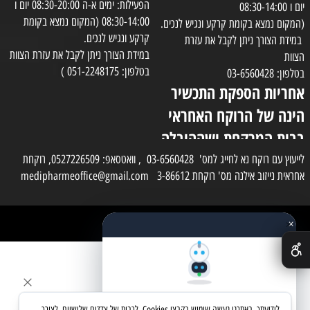
הפעילות: ימים א-ה 08:30-20:00 יום ו
יום ו 08:30-14:00
08:30-14:00 (המקום נמצא בקומת
(המקום נמצא בקומת קרקע ונגיש לנכים.
קרקע ונגיש לנכים.
במידת הצורך ניתן לקבל את עזרת
במידת הצורך ניתן לקבל את עזרת הצוות
הצוות
בטלפון: 051-2248175 )
בטלפון: 03-6560428
אחריות הספקת התכשיר
הינה של הרוקח האחראי
בבית המרקחת ושההובלה
בפועל תעשה בעזרת
לייעוץ עם רוקח נא לחייג למס' 03-6560428 , וואטסאפ: 0527226509, רוקחת
אחראית נייזוב אילנה מס' רוקחת 3-86612 medipharmeoffice@gmail.com
השליח
×
כל הזכויות שמורות למדי פארם
✕
בניית אתרים
שאלו את העוזר החכם
לידיעתך, באתרנו נעשה שימוש בקבצי Cookies, לרבות של צדדים שלישיים, לצורך