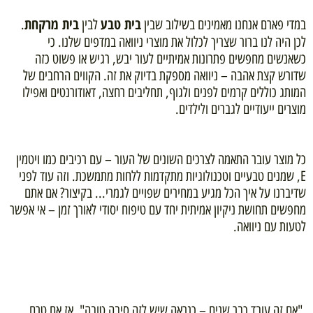
בית טבע
בית מרקחת
במדי פארם אנחנו מאמינים בשילוב שבין
לבין
.
לכן היה לנו ברור שצריך לכלול את מוצרי ניוואה במדפים שלנו. כי
כשאנשים מחפשים פתרונות אמיתיים לעור יבש, רגיש או פשוט כזה
שדורש קצת אהבה – ניוואה מספקת בדיוק את זה. הקווים הרחבים של
המותג כוללים קרמים לפנים ולגוף, תחליבים רחצה, דאודורנטים ואפילו
מוצרים ייעודיים לגברים ולילדים.
כל מוצר עובר התאמה לצרכים השונים של העור – עם רכיבים כמו ויטמין
E, שמנים טבעיים וטכנולוגיות מתקדמות ללחות מתמשכת. וזה עוד לפני
שדיברנו על איך הכל מגיע במחירים שפויים לגמרי... בקיצור? אם אתם
מחפשים תחושת ניקיון אמיתית יחד עם טיפוח יסודי לאורך זמן – אי אפשר
לטעות עם ניוואה.
"אם זה עובד כבר שנים – כנראה שיש לזה סיבה טובה". אז אם טרם