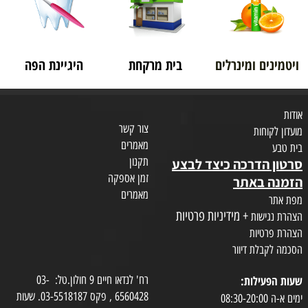
ויטמינים ומינרלים
בית מרקחת
היגיינת הפה
אודות
צור קשר
מועדון לקוחות
מאמרים
בית טבע
תקנון
סרטון הדרכה כיצד לבצע
זמן אספקה
הזמנה באתר
מאמרים
מפת אתר
+ מידיניות פרטיות
הצהרת נגישות
הצהרת פרטיות
הסכמה לקבלת דיוור
שעות הפעילות:
רח' לנדאו חיים 9 חולון.טל: 03-
6560428 , פקס 03-5518187. שעות
ימים א-ה 08:30-20:00