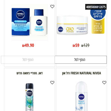
4005808812875
49.90
59
129
₪
₪
₪
הוסף לסל
הוסף לסל
FRESH NATURAL NIVEA רול און
דאו. ספריי ניוואה פרש