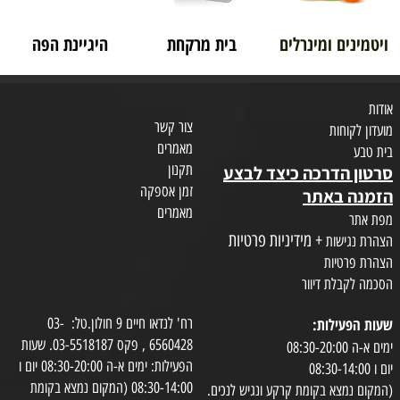
ויטמינים ומינרלים
בית מרקחת
היגיינת הפה
אודות
צור קשר
מועדון לקוחות
מאמרים
בית טבע
תקנון
סרטון הדרכה כיצד לבצע
זמן אספקה
הזמנה באתר
מאמרים
מפת אתר
+ מידיניות פרטיות
הצהרת נגישות
הצהרת פרטיות
הסכמה לקבלת דיוור
שעות הפעילות:
רח' לנדאו חיים 9 חולון.טל: 03-
6560428 , פקס 03-5518187. שעות
ימים א-ה 08:30-20:00
הפעילות: ימים א-ה 08:30-20:00 יום ו
יום ו 08:30-14:00
08:30-14:00 (המקום נמצא בקומת
(המקום נמצא בקומת קרקע ונגיש לנכים.