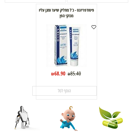
פיטודפריזנט - ג'ל מחליק שיער ומגן עליו
מנזקי הפן
68.90
85.40
₪
₪
הוסף לסל