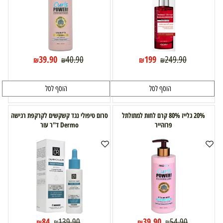
39.90
199
40.90
249.90
₪
₪
₪
₪
הוסף לסל
הוסף לסל
20% גלייז 80% קרם לחות למתולתל
סרום טיפולי נגד קשקשים לקרקפת רגישה
פרוהייר
Dermo ד"ר עור
84
39.90
139.90
54.90
₪
₪
₪
₪