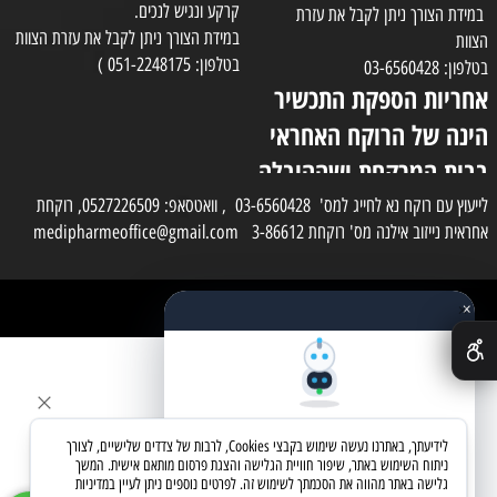
קרקע ונגיש לנכים.
במידת הצורך ניתן לקבל את עזרת
במידת הצורך ניתן לקבל את עזרת הצוות
הצוות
בטלפון: 051-2248175 )
בטלפון: 03-6560428
אחריות הספקת התכשיר
הינה של הרוקח האחראי
בבית המרקחת ושההובלה
בפועל תעשה בעזרת
לייעוץ עם רוקח נא לחייג למס' 03-6560428 , וואטסאפ: 0527226509, רוקחת
אחראית נייזוב אילנה מס' רוקחת 3-86612 medipharmeoffice@gmail.com
השליח
×
כל הזכויות שמורות למדי פארם
✕
בניית אתרים
שאלו את העוזר החכם
לידיעתך, באתרנו נעשה שימוש בקבצי Cookies, לרבות של צדדים שלישיים, לצורך
מחפשים מוצר? אני כאן כדי לעזור
ניתוח השימוש באתר, שיפור חוויית הגלישה והצגת פרסום מותאם אישית. המשך
גלישה באתר מהווה את הסכמתך לשימוש זה. לפרטים נוספים ניתן לעיין במדיניות