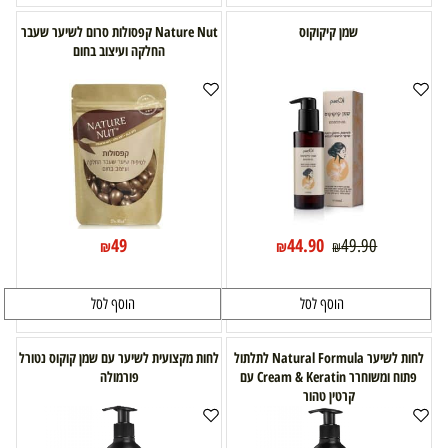
שמן קיקוקוס
Nature Nut קפסולות סרום לשיער שעבר
החלקה ועיצוב בחום
49
44.90
49.90
₪
₪
₪
הוסף לסל
הוסף לסל
לחות לשיער Natural Formula לתלתול
לחות מקצועית לשיער עם שמן קוקוס נטורל
פתוח ומשוחרר Cream & Keratin עם
פורמולה
קרטין טהור