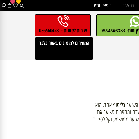
0
0
בצעים
חופש ונופש
חות-
שירות לקוחות - 036560428
0554566333
המחירים למזמינים באתר בלבד
ער בליטוף אחד. הוא
 ומחזירים לשיער את
ר ממושמע וקל לסידור