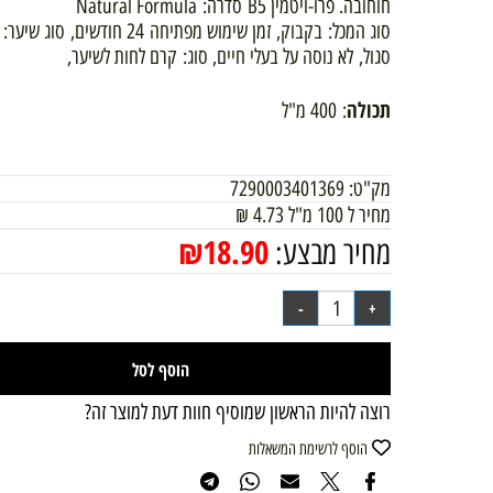
מכיל:
חוחובה. פרו-ויטמין B5 סדרה: Natural Formula
סוג המכל: בקבוק, זמן שימוש מפתיחה 24 חו
סגול, לא נוסה על בעלי חיים, סוג: קרם לחות לשיער,
תכולה
: 400 מ"ל
מק"ט:
7290003401369
מחיר ל 100 מ"ל
4.73
₪
₪
18.90
מחיר מבצע:
הוסף לסל
רוצה להיות הראשון שמוסיף חוות דעת למוצר זה?
הוסף לרשימת המשאלות