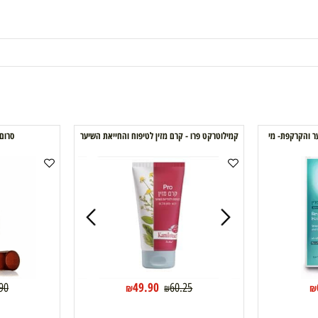
פת- מי
קמילוטרקט פרו - קרם מזין לטיפוח והחייאת השיער
סרום לשיער  Nut