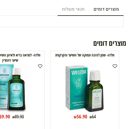
רים דומים
תנאי משלוח
ם דומים
ולדה- שמן להזנה עמוקה של השיער והקרקפת
וולדה- למראה בריא ולאיזון השיער והקרק
שיער רוזמרין