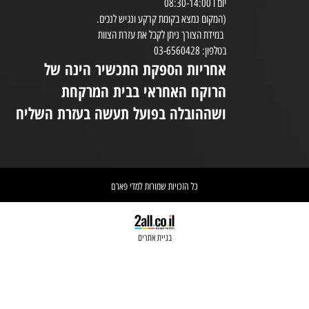
שעות הפעילות:
8:30-20:00
ימים א-ה 08:30-20:00
במי
יום ו 08:30-14:00
(המקום נמצא בקומת קרקע ונגיש לנכים.
במידת הצורך ניתן לקבל את עזרת הצוות
ניי
בטלפון: 03-6560428
אחריות הספקת התכשיר הינה של
אי
הרוקח האחראי בבית המרקחת
יש 
ושההובלה בפועל תעשה בעזרת השליח
וא
כל הזכויות שמורות למדי פארם