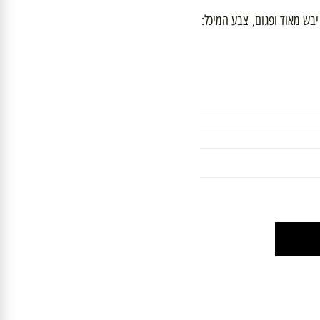
דשים, סוג שיער: יבש מאוד ופגום, צבע המיכל: