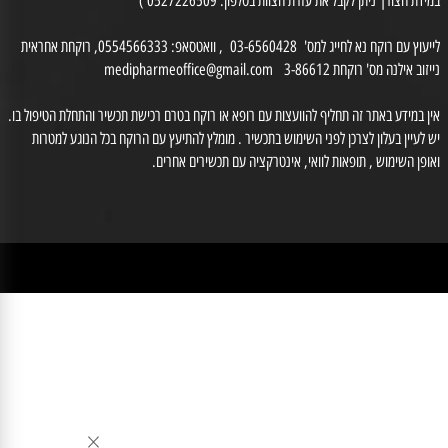
רח' לנדאו חיים 9 חולון.טל: 03-6560428 , פקס 03-5518187. שעות הפעילות: ימים א-ה
0 יום ו 08:30-14:00 (המקום נמצא בקומת קרקע ונגיש לנכים.
דת הצורך ניתן לקבל את עזרת הצוות בטלפון: 0527226509 )
לייעוץ עם רוקח נא לחייג למס' 03-6560428 , וואטסאפ: 0554566333, רוקחת אחראית
זוב אילנה מס' רוקחת 3-86612
medipharmeoffice@gmail.com
ן במידע באתר זה תחליף להוועצות עם רופא או רוקח בטרם רכישת תכשיר והתחלת הטיפול בו.
לעיין בעלון לצרכן לפני השימוש בתכשיר . מומלץ להתיעץ עם הרוקח בכל הנוגע למטרות
ופן השימוש , תופאות לוואי, אינטרקציה עם תכשירים אחרים.