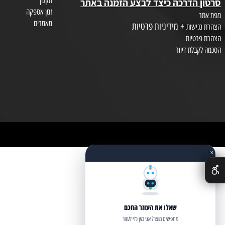
צור קשר
חות
מאמרים
תקנון
הדרכה כיצד לבצע הזמנה באתר
זמן אספקה
מאמרים
+ מידיניות פרטיות
שות
טיות
לת דיוור