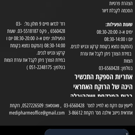
הצהרת פרטיות
הסכמה לקבלת דיוור
שעות הפעילות:
רח' לנדאו חיים 9 חולון.טל: 03-
6560428 , פקס 03-5518187. שעות
ימים א-ה 08:30-20:00
הפעילות: ימים א-ה 08:30-20:00 יום ו
יום ו 08:30-14:00
08:30-14:00 (המקום נמצא בקומת
(המקום נמצא בקומת קרקע ונגיש לנכים.
קרקע ונגיש לנכים.
במידת הצורך ניתן לקבל את עזרת
במידת הצורך ניתן לקבל את עזרת הצוות
הצוות
בטלפון: 051-2248175 )
בטלפון: 03-6560428
אחריות הספקת התכשיר
הינה של הרוקח האחראי
בבית המרקחת ושההובלה
בפועל תעשה בעזרת
לייעוץ עם רוקח נא לחייג למס' 03-6560428 , וואטסאפ: 0527226509, רוקחת
אחראית נייזוב אילנה מס' רוקחת 3-86612 medipharmeoffice@gmail.com
השליח
×
כל הזכויות שמורות למדי פארם
✕