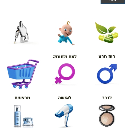
בית טבע
לאם ולתינוק
אורטופדיה
מבצעים
לגבר
לאישה