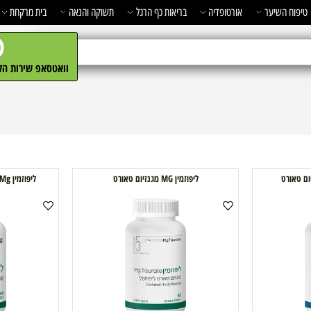
השיער
אורטופדיה
בריאות כף הרגל
תשוקה והנאה
בית מרקחת
מ
וואטסאפ שירות הלקו
ליפוזמין MG מגנזיום טאורט
ליפוזמין Mg מגנזיום ליפוזומלי 500 מ"ג