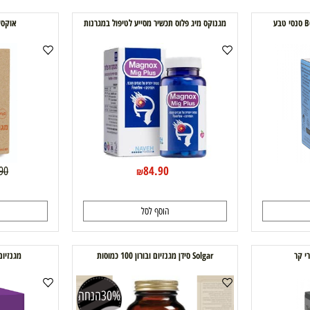
69.90
65
99
₪
₪
₪
(1)
הוסף לסל
ה
מגנוקס מיג פלוס תכשיר מסייע לטיפול במגרנות
אוקסימאג פלו
84.90
69.90
₪
הוסף לסל
ה