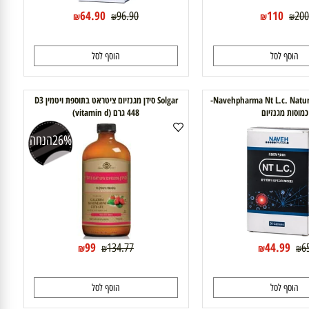
64.90
110
96.90
₪
₪
₪
₪
וסף לסל
הוסף לסל
Navehpharma Nt L.c. Natural Magnesium-
Solgar סידן מגנזיום ציטראט בתוספת ויטמין D3
ות מגנזיום
448 גרם (vitamin d)
26%
הנחה