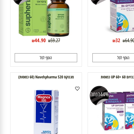
50%
הנחה
24%
הנחה
44.90
32
59.27
6
₪
₪
₪
₪
וסף לסל
הוסף לסל
וסות
מגנוקס 520 Navehpharma (60 כמוסות)
44%
הנחה