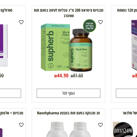
הוסף לסל
ה
מגנזיום ציטראט 200 מ"ג טבליות לעיסה בטעם תות
ספרולקס SAFFROLEX נווה פארמה
סופהרב
44.90
99.90
81.60
₪
₪
הוסף לסל
ה
זוג מגנוקס בטעם תות במבצע Navehpharma
מגנזי