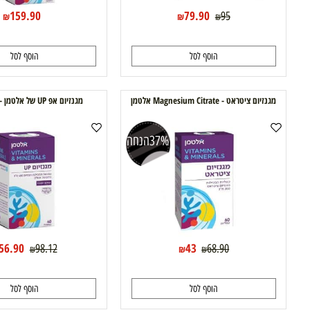
159.90
79.90
95
₪
₪
₪
הוסף לסל
הוסף לסל
זיום ציטראט - Magnesium Citrate אלטמן
מגנזיום אפ UP של אלטמן - 60 כמוסות
37%
הנחה
42%