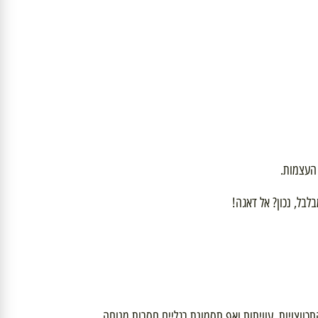
צמות.
, נכון? אל דאגה!