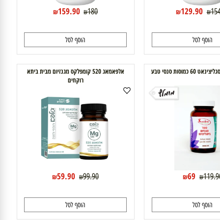
159.90
129.90
180
₪
₪
₪
₪
וסף לסל
הוסף לסל
ות סנסי טבע
אלפאמאג 520 קומפלקס מגנזיום מבית ביתא
רוקחים
59.90
69
99.90
11
₪
₪
₪
₪