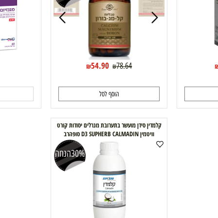
Solgar סידן מגנזיום ובורון 100 כמוסות
מגנזיום - ULTRAMAG אלטמן
30%
הנחה
0
54.90
78.64
₪
₪
הוסף לסל
ה
קלמדין סידן מועשר בתערובת מנרלים יסודות קורט
וויטמין D3 SUPHERB CALMADIN סופהרב
(vitamin d)
30%
הנחה