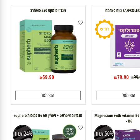
וסף לסל
הוסף לסל
מגנזיום מקס 550 סופהרב
59.90
79.90
₪
₪
₪
וסף לסל
הוסף לסל
ום + אלטמן Magnesium with vitamin B6
מגנזיום ציטראט + ויטמין B6 60 כמוסות supherb
- B6