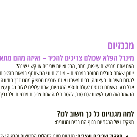
יום
 הפלא שכולם צריכים להכיר – ואיזה מהם מתאים ל
 מרגישים עייפות, מתח, התכווצויות שרירים או קשיי שינה?
אתם סובלים מחוסר במגנזיום – מינרל חיוני המשתתף במאות תהליכים ביוכימי
שיבותו העצומה, רבים מאיתנו אינם צורכים מספיק ממנו דרך התזונה, מה ש
 כשאתם נכנסים לעולם תוספי המגנזיום, אתם עלולים לגלות מגוון עצום של סו