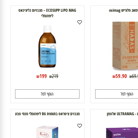
99
44.99
134.77
₪
₪
₪
וסף לסל
הוסף לסל
ריש oximag
ECOSUPP LIPO MAG – מגנזיום גליצינאט
ליפוזומלי
199
59.90
219
₪
₪
₪
₪
וסף לסל
הוסף לסל