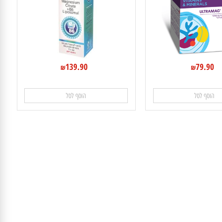
מגנזים ציטראט בתוספת B6 ליפוזומלי סנסי טבע
139.90
79.9
₪
₪
וסף לסל
הוסף לסל