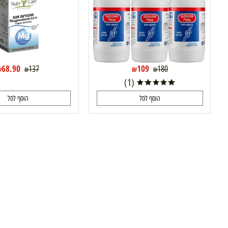
שלישייה מגנוקס בטעם תות במבצע
מגנזיום 520 מ"ג נוטרי קר
Navehpharma
68.90
109
137
180
₪
₪
₪
₪
(1)
הוסף לסל
הוסף לסל