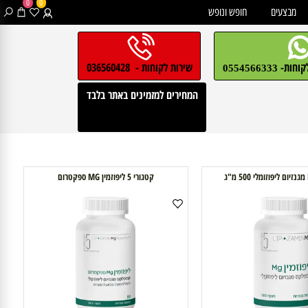
0
0
בצעים
חופש ונופש
חות-
שירות לקוחות - 036560428
0554566333
המחירים למזמינים באתר בלבד
קטגורי 5 ליפוזמין MG ספקטרום