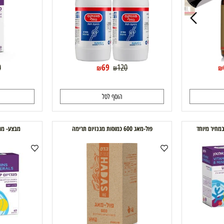
הנחה
69
4.90
120
₪
₪
הוסף לסל
ה
פול-מאג 600 כמוסות מגנזיום תרימה
מבצע- מגנזיום UP 60+ 60 כמ