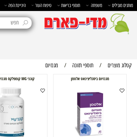
בילים
משפחה
תוספי בריאות
טיפוח העור
היגיינת הפה
טיפוח 
מוצרים
/
תוספי תזונה
/
מגנזיום
מגנזיום ביסגליצינאט אלטמן
קוגני MG קומפלקס מגנזיום טאורט