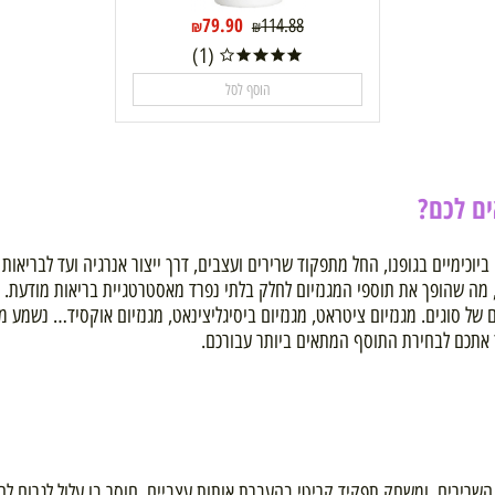
79.90
114.88
₪
₪
(1)
הוסף לסל
כם?
ים בגופנו, החל מתפקוד שרירים ועצבים, דרך ייצור אנרגיה ועד לבריאות הע
הופך את תוספי המגנזיום לחלק בלתי נפרד מאסטרטגיית בריאות מודעת.
גים. מגנזיום ציטראט, מגנזיום ביסיגליצינאט, מגנזיום אוקסיד… נשמע מבלבל