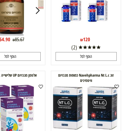
24%
64.90
120
85.67
₪
₪
₪
(2)
הוסף לסל
הוסף לסל
זוג Navehpharma Nt L.c כמוסות מגנזיום
אלטמן מגנזיום UP שלישייה במחיר מיוחד
וויטמינים