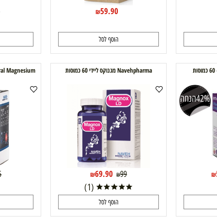
59.90
200
₪
הוסף לסל
ה
Navehpharma מגנוקס ליידי 60 כמוסות
כמוס
הנחה