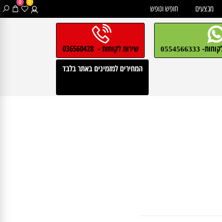
0
0
בצעים
חופש ונופש
חות-
שירות לקוחות - 036560428
0554566333
המחירים למזמינים באתר בלבד