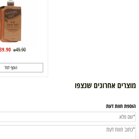
39.90
49.90
₪
₪
הוסף לסל
ם אחרונים שנצפו
וות דעת