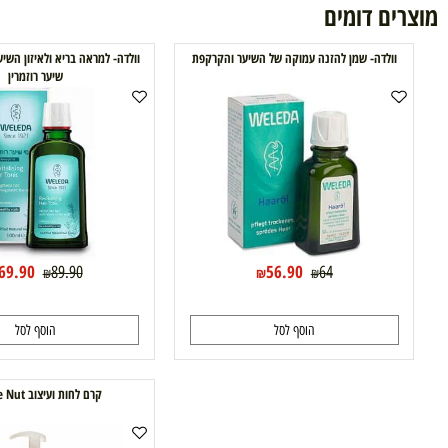
ם דומים
ולדה- שמן להזנה עמוקה של השיער והקרקפת
וולדה- למראה בריא ולאיזון השיער והקרק
שיער רוזמרין
69.90
56.90
89.90
64
₪
₪
₪
₪
הוסף לסל
הוסף לסל
קרם לחות ועיצוב Nature Nut