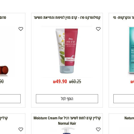
פת- מי
קמילוטרקט פרו - קרם מזין לטיפוח והחייאת השיער
סרום לשיער  Nut
49.90
59.90
60.25
₪
₪
הוסף לסל
ה
קרליין קרם לחות לשיער רגיל Moisture Cream For
קרליין קר