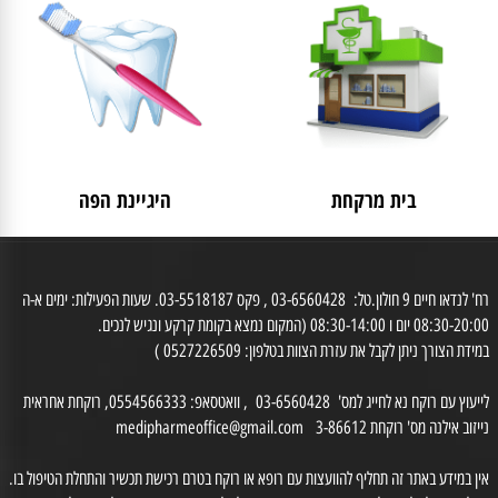
לאישה
מבצעים
בית מרקחת
היגיינת הפה
רח' לנדאו חיים 9 חולון.טל: 03-6560428 , פקס 03-5518187. שעות הפעילות: ימים א-ה
0 יום ו 08:30-14:00 (המקום נמצא בקומת קרקע ונגיש לנכים.
דת הצורך ניתן לקבל את עזרת הצוות בטלפון: 0527226509 )