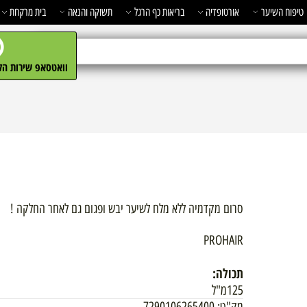
השיער
אורטופדיה
בריאות כף הרגל
תשוקה והנאה
בית מרקחת
מ
וואטסאפ שירות הלקו
סרום מקדמיה ללא מלח לשיער יבש ופגום גם לאחר החלקה !
PROHAIR
תכולה:
125מ"ל