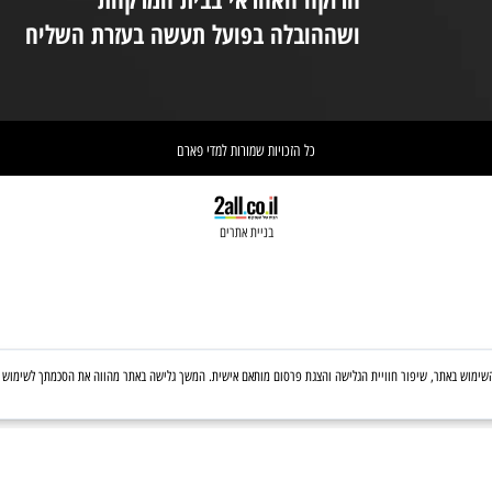
(המקום נמצא בקומת קרקע ונגיש לנכים.
במידת הצורך ניתן לקבל את עזרת הצוות
ניי
בטלפון: 03-6560428
אחריות הספקת התכשיר הינה של
אי
הרוקח האחראי בבית המרקחת
יש 
ושההובלה בפועל תעשה בעזרת השליח
וא
כל הזכויות שמורות למדי פארם
בניית אתרים