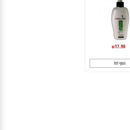
17.9
₪
וסף לסל