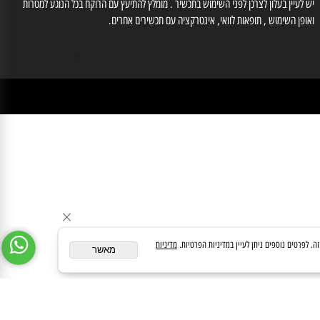
לייעוץ עם רוקח נא לחייג למס' 03-6560428 , וואטסאפ: 0554566333, רוקחת אחראית
זוב אילנה מס' רוקחת 3-86612
medipharmeoffice@gmail.com
ן במידע באתר זה תחליף להוועצות עם רופא או רוקח בטרם רכישת תכשיר והתחלת הטיפול בו.
לעיין בעלון לצרכן לפני השימוש בתכשיר . מומלץ להתיעץ עם הרוקח בכל הנוגע למטרות
ופן השימוש , תופאות לוואי, אינטרקציה עם תכשירים אחרים.