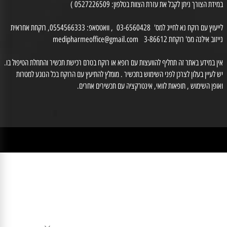
רח' לנדאו חיים 9 חולון.טל: 03-6560428 , פקס 03-5518187. שעות הפעילות: ימים א-ה
0 יום ו 08:30-14:00 (המקום נמצא בקומת קרקע ונגיש לנכים.
דת הצורך ניתן לקבל את עזרת הצוות בטלפון: 0527226509 )
לייעוץ עם רוקח נא לחייג למס' 03-6560428 , וואטסאפ: 0554566333, רוקחת אחראית
זוב אילנה מס' רוקחת 3-86612
medipharmeoffice@gmail.com
ן במידע באתר זה תחליף להוועצות עם רופא או רוקח בטרם רכישת תכשיר והתחלת הטיפול בו.
לעיין בעלון לצרכן לפני השימוש בתכשיר . מומלץ להתיעץ עם הרוקח בכל הנוגע למטרות
ופן השימוש , תופאות לוואי, אינטרקציה עם תכשירים אחרים.