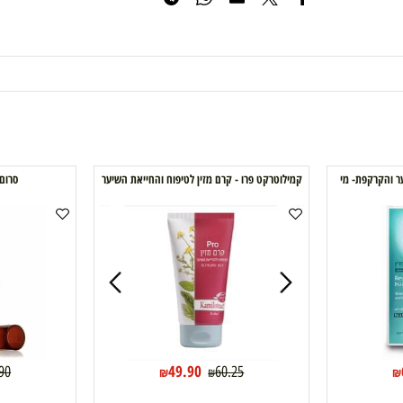
הוסף לרשימת המשאלות
פת- מי
קמילוטרקט פרו - קרם מזין לטיפוח והחייאת השיער
סרום לשיער  Nut