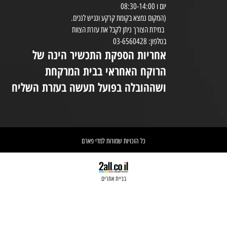
שעות הפעילות:
8:30-20:00
ימים א-ה 08:30-20:00
במי
יום ו 08:30-14:00
(המקום נמצא בקומת קרקע ונגיש לנכים.
במידת הצורך ניתן לקבל את עזרת הצוות
ניי
בטלפון: 03-6560428
אחריות הספקת התכשיר הינה של
אי
הרוקח האחראי בבית המרקחת
יש 
ושההובלה בפועל תעשה בעזרת השליח
וא
כל הזכויות שמורות למדי פארם