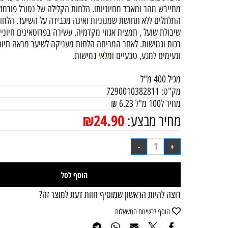
מיםלעיצוב תלתלים ללא תחושת שמנוניותלשיער מתולתלשיער מתול
מתייבש מהר ומאבד מחיוניותו. הלחות הקלילה של נטורל פורמולה
התלתלים ללא תחושת שמנוניות ואינה מכבידה על השיער. הלחות ה
שיבולת שועל , תמצית אגוזי מקדמיה, עשירה בפרוטאינים חיוניים
רכות וגמישות. לאחר המריחה הלחות מעניקה לשיער מראה חיוני ו
ונעימים למגע, טבעיים ומלאי גמישות.
מכיל 400 מ"ל
מק"ט:
7290010382811
מחיר ל100 מ"ל
6.23
₪
₪
24.90
מחיר מבצע:
הוסף לסל
רוצה להיות הראשון שמוסיף חוות דעת למוצר זה?