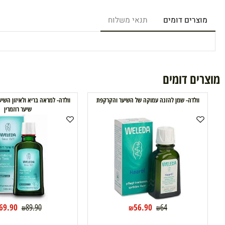
רים דומים
תנאי משלוח
ם דומים
ולדה- שמן להזנה עמוקה של השיער והקרקפת
וולדה- למראה בריא ולאיזון השיער והקרק
שיער רוזמרין