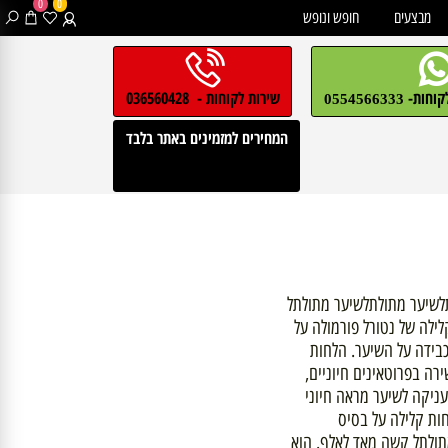
0
0
בצעים
חופש ונופש
חות-
שירות לקוחות - 036560428
0554566333
המחירים למזמינים באתר בלבד
יער מתולתלשיער מתולתל
 של נטורל פורמולה על
ה על השיער. הלחות
בפרוטאינים חיוניים,
ה לשיער מראה חיוני
 קלילה על בסיס