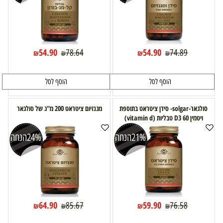
54.90
54.90
78.64
74.89
₪
₪
₪
₪
הוסף לסל
הוסף לסל
סולגאר-solgar- סידן ציטראט בתוספת
מגנזיום ציטראט 200 מ"ג של סולגאר
ויטמין D3 60 טבליות (vitamin d)
21%
הנחה
24%
הנחה
64.90
59.90
85.67
76.58
₪
₪
₪
₪