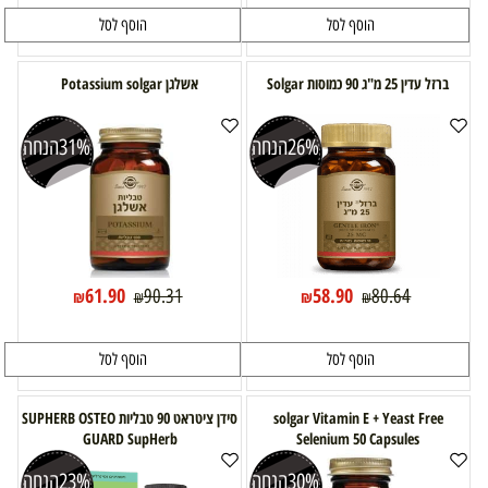
הוסף לסל
הוסף לסל
ברזל עדין 25 מ"ג 90 כמוסות Solgar
אשלגן Potassium solgar
26%
הנחה
31%
הנחה
61.90
58.90
90.31
80.64
₪
₪
₪
₪
הוסף לסל
הוסף לסל
solgar Vitamin E + Yeast Free
סידן ציטראט 90 טבליות SUPHERB OSTEO
GUARD SupHerb
Selenium 50 Capsules
30%
הנחה
23%
הנחה