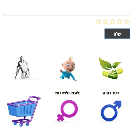
בית טבע
לאם ולתינוק
אורטופדיה