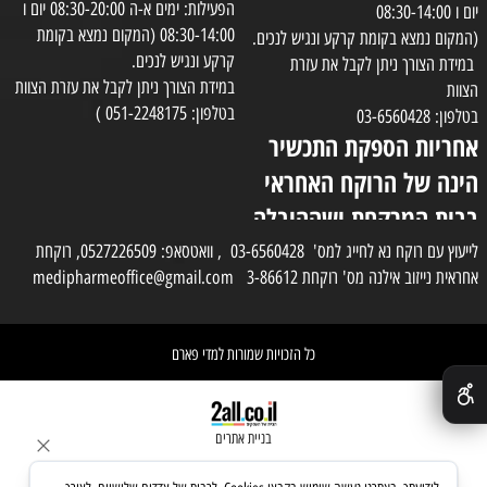
הפעילות: ימים א-ה 08:30-20:00 יום ו
יום ו 08:30-14:00
08:30-14:00 (המקום נמצא בקומת
(המקום נמצא בקומת קרקע ונגיש לנכים.
קרקע ונגיש לנכים.
במידת הצורך ניתן לקבל את עזרת
במידת הצורך ניתן לקבל את עזרת הצוות
הצוות
בטלפון: 051-2248175 )
בטלפון: 03-6560428
אחריות הספקת התכשיר
הינה של הרוקח האחראי
בבית המרקחת ושההובלה
בפועל תעשה בעזרת
לייעוץ עם רוקח נא לחייג למס' 03-6560428 , וואטסאפ: 0527226509, רוקחת
אחראית נייזוב אילנה מס' רוקחת 3-86612 medipharmeoffice@gmail.com
השליח
כל הזכויות שמורות למדי פארם
✕
בניית אתרים