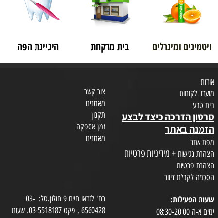
ויטמינים ומינרלים
בית מרקחת
היגיינת הפה
אודות
צור קשר
מועדון לקוחות
מאמרים
בית טבע
תקנון
סרטון הדרכה כיצד לבצע
זמן אספקה
הזמנה באתר
מאמרים
מפת אתר
+ מידיניות פרטיות
הצהרת נגישות
הצהרת פרטיות
הסכמה לקבלת דיוור
שעות הפעילות:
רח' לנדאו חיים 9 חולון.טל: 03-
6560428 , פקס 03-5518187. שעות
ימים א-ה 08:30-20:00