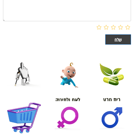
בית טבע
לאם ולתינוק
אורטופדיה