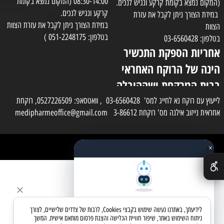
08:30-14:00 (המקום נמצא בקומת
(המקום נמצא בקומת קרקע ונגיש לנכים.
קרקע ונגיש לנכים.
במידת הצורך ניתן לקבל את עזרת
במידת הצורך ניתן לקבל את עזרת הצוות
הצוות
בטלפון: 051-2248175 )
בטלפון: 03-6560428
אחריות הספקת התכשיר
הינה של הרוקח האחראי
בבית המרקחת ושההובלה
בפועל תעשה בעזרת
לייעוץ עם רוקח נא לחייג למס' 03-6560428 , וואטסאפ: 0527226509, רוקחת
אחראית נייזוב אילנה מס' רוקחת 3-86612 medipharmeoffice@gmail.com
השליח
×
כל הזכויות שמורות למדי פארם
✕
בניית אתרים
שאלו את העוזר החכם
לידיעתך, באתרנו נעשה שימוש בקבצי Cookies, לרבות של צדדים שלישיים, לצורך
מחפשים מוצר? אני כאן כדי לעזור
ניתוח השימוש באתר, שיפור חוויית הגלישה והצגת פרסום מותאם אישית. המשך