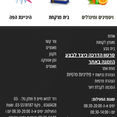
ויטמינים ומינרלים
בית מרקחת
היגיינת הפה
אודות
צור קשר
מועדון לקוחות
מאמרים
בית טבע
תקנון
סרטון הדרכה כיצד לבצע
זמן אספקה
הזמנה באתר
מאמרים
מפת אתר
+ מידיניות פרטיות
הצהרת נגישות
הצהרת פרטיות
הסכמה לקבלת דיוור
שעות הפעילות:
רח' לנדאו חיים 9 חולון.טל: 03-
6560428 , פקס 03-5518187. שעות
ימים א-ה 08:30-20:00
הפעילות: ימים א-ה 08:30-20:00 יום ו
יום ו 08:30-14:00