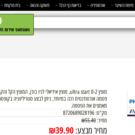
השיער
אורטופדיה
בריאות כף הרגל
תשוקה והנאה
בית מרקחת
מ
וואטסאפ שירות הלקו
מוצץ ultra start 0-2, מוצץ אידיאלי לניו בורן, המוצץ הקל
מאמצים את הפטמה.
מק"ט:
8720689028196
מחיר:
55.40
₪