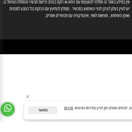
לייעוץ עם רוקח נא לחייג למס' 03-6560428 , וואטסאפ: 0554566333, רוקחת אחראית
זוב אילנה מס' רוקחת 3-86612
medipharmeoffice@gmail.com
ן במידע באתר זה תחליף להוועצות עם רופא או רוקח בטרם רכישת תכשיר והתחלת הטיפול בו.
לעיין בעלון לצרכן לפני השימוש בתכשיר . מומלץ להתיעץ עם הרוקח בכל הנוגע למטרות
ופן השימוש , תופאות לוואי, אינטרקציה עם תכשירים אחרים.