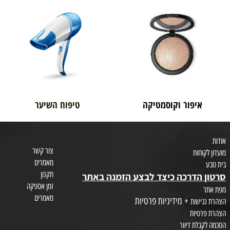
בית טבע
לאם ולתינוק
איפור וקוסמטיקה
טיפוח השיער
צור קשר
חות
מאמרים
תקנון