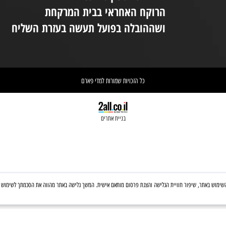
יום ו 08:30-14:00
(המקום נמצא בקומת קרקע ונגיש לנכים.
במידת הצורך ניתן לקבל את עזרת הצוות
ניי
בטלפון: 03-6560428
אחריות הספקת התכשיר הינה של
אי
הרוקח האחראי בבית המרקחת
יש 
ושההובלה בפועל תעשה בעזרת השליח
וא
כל הזכויות שמורות למדי פארם
בניית אתרים