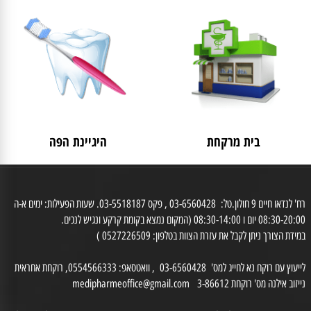
לאישה
מבצעים
בית מרקחת
היגיינת הפה
רח' לנדאו חיים 9 חולון.טל: 03-6560428 , פקס 03-5518187. שעות הפעילות: ימים א-ה
0 יום ו 08:30-14:00 (המקום נמצא בקומת קרקע ונגיש לנכים.
דת הצורך ניתן לקבל את עזרת הצוות בטלפון: 0527226509 )