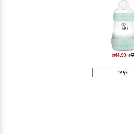
44.90
₪
וסף לסל