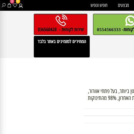
0
0
בצעים
חופש ונופש
חות-
שירות לקוחות - 036560428
0554566333
המחירים למזמינים באתר בלבד
 והקטן ביותר, בעל פתחי אוורור,
פטמה אורטודנטית רכה במיוחד, ניתן לבצע סטריליזציה בקופסת האחרון, 98% מהתינוקות