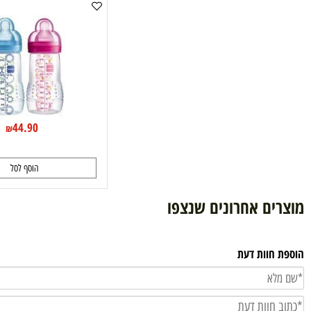
Mam בקבוק 270 מ"ל
44.90
₪
הוסף לסל
ם אחרונים שנצפו
וות דעת