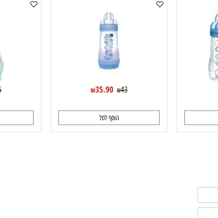
Mam בקבוק 260 מ"ל
Mam בקבוק אנטי קוליק 0+ תכלת 160 מ"ל
35.90
55
43
₪
₪
₪
הוסף לסל
ה