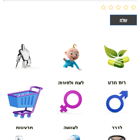
בית טבע
לאם ולתינוק
אורטופדיה
מבצעים
לגבר
לאישה