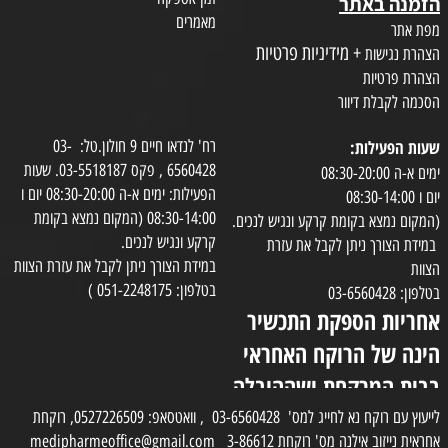
הזמנה באתר
מאמרים
מפת אתר
+ מידיניות פרטיות
הצהרת נגישות
הצהרת פרטיות
הסכמה לקבלת דיוור
שעות הפעילות:
רח' לנדאו חיים 9 חולון.טל: 03-
6560428 , פקס 03-5518187. שעות
ימים א-ה 08:30-20:00
הפעילות: ימים א-ה 08:30-20:00 יום ו
יום ו 08:30-14:00
08:30-14:00 (המקום נמצא בקומת
(המקום נמצא בקומת קרקע ונגיש לנכים.
קרקע ונגיש לנכים.
במידת הצורך ניתן לקבל את עזרת
במידת הצורך ניתן לקבל את עזרת הצוות
הצוות
בטלפון: 051-2248175 )
בטלפון: 03-6560428
אחריות הספקת התכשיר
הינה של הרוקח האחראי
בבית המרקחת ושההובלה
בפועל תעשה בעזרת
לייעוץ עם רוקח נא לחייג למס' 03-6560428 , וואטסאפ: 0527226509, רוקחת
אחראית נייזוב אילנה מס' רוקחת 3-86612 medipharmeoffice@gmail.com