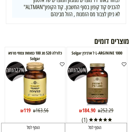
לבחור באתר 11 מוצרים ממגוון המוצרים של אלטמן
להכניס קוד קופון בסוף החשבון. קוד הקופון"ALTMAN"
לא ניתן לצבור מס הזמנות , הזול מבינהם
מוצרים דומים
L-ARGININE 1000 ל ארגינין Solgar
כלורלה 520 מג 100 כמוסות צמחי מרפא
Solgar
26%
הנחה
27%
הנחה
119
184.90
163.56
252.29
₪
₪
₪
₪
(1)
הוסף לסל
הוסף לסל