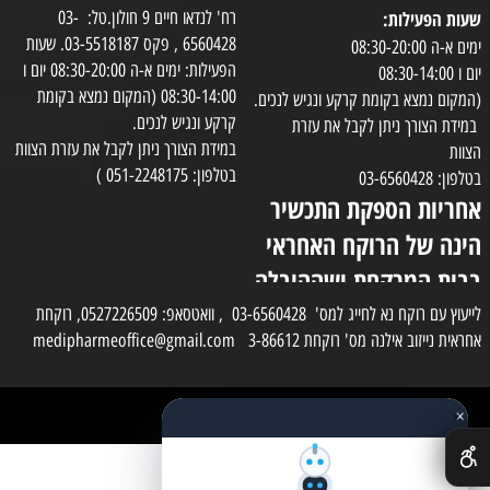
שעות הפעילות:
רח' לנדאו חיים 9 חולון.טל: 03-
6560428 , פקס 03-5518187. שעות
ימים א-ה 08:30-20:00
הפעילות: ימים א-ה 08:30-20:00 יום ו
יום ו 08:30-14:00
08:30-14:00 (המקום נמצא בקומת
(המקום נמצא בקומת קרקע ונגיש לנכים.
קרקע ונגיש לנכים.
במידת הצורך ניתן לקבל את עזרת
במידת הצורך ניתן לקבל את עזרת הצוות
הצוות
בטלפון: 051-2248175 )
בטלפון: 03-6560428
אחריות הספקת התכשיר
הינה של הרוקח האחראי
בבית המרקחת ושההובלה
בפועל תעשה בעזרת
לייעוץ עם רוקח נא לחייג למס' 03-6560428 , וואטסאפ: 0527226509, רוקחת
אחראית נייזוב אילנה מס' רוקחת 3-86612 medipharmeoffice@gmail.com
השליח
×
כל הזכויות שמורות למדי פארם
✕