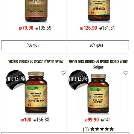
79.90
126.90
105.59
181.31
₪
₪
₪
₪
הוסף לסל
הוסף לסל
שורש כורכום תמצית 60 כמוסות צמח מרפא
שורש רודיולה תמצית 60 כמוסות סולגאר
Solgar
29%
הנחה
31%
הנחה
108
99.90
156.88
141
₪
₪
₪
₪
(1)