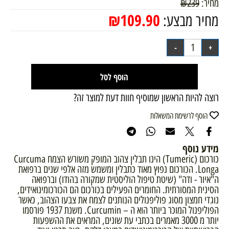
מחיר:
239
₪
₪
109.90
מחיר מבצע:
הוסף לסל
רוצה להיות הראשון שמוסיף חוות דעת למוצר זה?
הוסף לרשימת המשאלות
מידע נוסף
כורכום (Tumeric) הינו תבלין צהוב המופק משורש הצמח Curcuma
Longa. הכורכום נפוץ מאוד כתבלין ומשמש מזה אלפי שנים ברפואת
ה"איור - ודה" (שיטת טיפול הוליסטית שמקורה בהודו) וברפואה
הסינית המסורתית. החומרים הפעילים בכורכום הם הכורכומינואידים,
נוגדי חמצון מסוג פוליפנולים הנותנים לצמח את צבעו הצהוב, כאשר
הפוליפנול המוכר ביותר הוא ה – Curcumin. משנת 1937 פורסמו
יותר מ 3000 מאמרים בכתבי עת שונים, המראים את ההשפעות