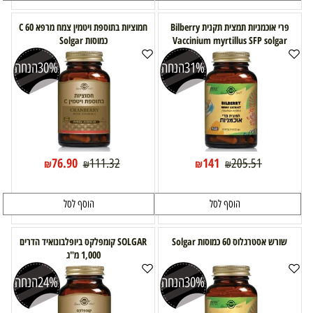
פרי אוכמניות תמצית תקנית Bilberry
חמוציות בתוספת ויטמין צמח מרפא C 60
Vaccinium myrtillus SFP solgar
כמוסות Solgar
31%
הנחה
30%
הנחה
76.90
141
111.32
205.51
₪
₪
₪
₪
הוסף לסל
הוסף לסל
שורש אסטרגלוס 60 כמוסות Solgar
SOLGAR קומפלקס ביופלבונואיד הדרים
1,000 מ"ג
30%
הנחה
24%
הנחה