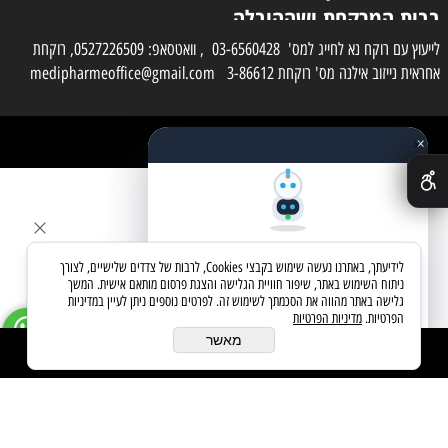
בבית המרקחת ושההובלה
בפועל תעשה בעזרת
לייעוץ עם רוקח נא לחייג למס' 03-6560428 , וואטסאפ: 0527226509, רוקחת
אחראית נייזוב אילנה מס' רוקחת 3-86612 medipharmeoffice@gmail.com
השליח
×
כל הזכויות שמורות למדי פארם
✕
בניית אתרים
שאלו את העוזר החכם
לידיעתך, באתרנו נעשה שימוש בקבצי Cookies, לרבות של צדדים שלישיים, לצורך
מחפשים מוצר? אני כאן כדי לעזור
ניתוח השימוש באתר, שיפור חוויית הגלישה והצגת פרסום מותאם אישית. המשך
גלישה באתר מהווה את הסכמתך לשימוש זה. לפרטים נוספים ניתן לעיין במדיניות
הפרטיות.
מדיניות הפרטיות
בואו נתחיל
מאשר
הוסף לסל