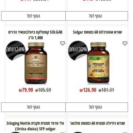
הוסף לסל
הוסף לסל
שורש אסטרגלוס 60 כמוסות Solgar
SOLGAR קומפלקס ביופלבונואיד הדרים
1,000 מ"ג
30%
הנחה
24%
הנחה
79.90
126.90
105.59
181.31
₪
₪
₪
₪
הוסף לסל
הוסף לסל
שורש רודיולה תמצית 60 כמוסות סולגאר
עלי סרפד תמצית תקנית Stinging Nettle
(Urtica dioica) SFP solgar