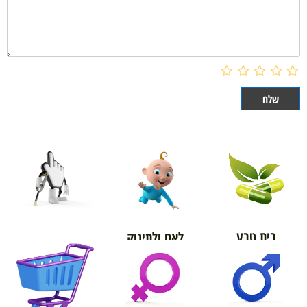
בית טבע
לאם ולתינוק
אורטופדיה