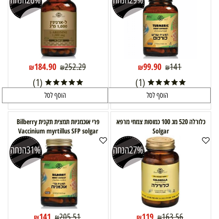
29%
הנחה
26%
הנחה
184.90
99.90
252.29
141
₪
₪
₪
₪
(1)
(1)
הוסף לסל
הוסף לסל
כלורלה 520 מג 100 כמוסות צמחי מרפא
פרי אוכמניות תמצית תקנית Bilberry
Vaccinium myrtillus SFP solgar
Solgar
27%
הנחה
31%
הנחה
141
119
205.51
163.56
₪
₪
₪
₪