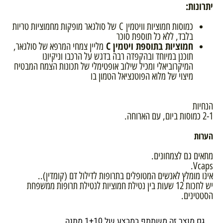
יתרונות
:
כמוסות חמוציות וויטמין C של סולגאר מופקות מחמוציות טריות
בלבד, ללא כל תוספת סוכר
חמוציות בתוספת ויטמין C
מליין צמחי המרפא של סולגאר,
תוכנן במיוחד ובהקפדה רבה בדגש על הרכבו וניקיונו
המיקרוביאלי ומכיל שילוב אופטימלי של תכונות הצמח המבטיח
מיצוי של מלוא הפוטנציאל הטמון בו
הנחיות
2-1 כמוסות ביום, עם הארוחה.
הערות
מתאים גם לצמחונים.
Vcaps.
אינו מומלץ לאנשים המטופלים בתרופות לדילול דם (קומדין)..
יש לחכות 12 שעות בין נטילת חמוציות לנטילת תרופות ממשפחת
הסטטינים.
גם מוצר זה משתתף במבצע של 1+10 מתנה