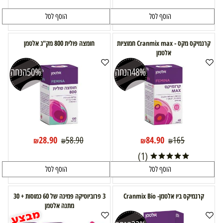
הוסף לסל
הוסף לסל
קרנמיקס מקס - Cranmix max חמוציות
חומצה פולית 800 מק"ג אלטמן
אלטמן
48%
הנחה
50%
הנחה
28.90
84.90
58.90
165
₪
₪
₪
₪
(1)
הוסף לסל
הוסף לסל
קרנמיקס ביו אלטמן- Cranmix Bio
3 פרוביוטיקה פמינה של 60 כמוסות + 30
מתנה אלטמן