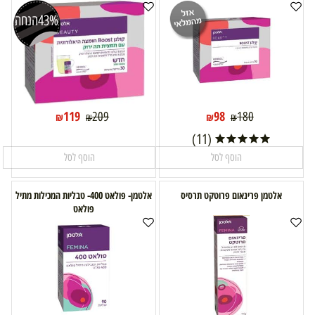
43%
הנחה
119
98
209
180
₪
₪
₪
₪
(11)
הוסף לסל
הוסף לסל
אלטמן ‏‏פרינאום פרוטקט תרסיס
אלטמן- פולאט 400- טבליות המכילות מתיל
פולאט