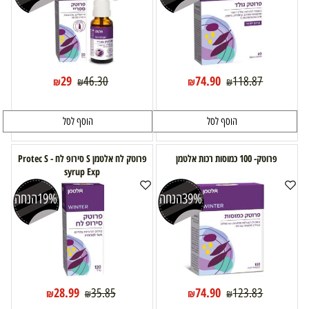
29
74.90
46.30
118.87
₪
₪
₪
₪
הוסף לסל
הוסף לסל
פרוטק- 100 כמוסות רכות אלטמן
פרוטק לח אלטמן S סירופ לח - Protec S
syrup Exp
39%
הנחה
19%
הנחה
28.99
74.90
35.85
123.83
₪
₪
₪
₪