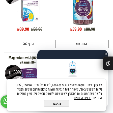
39.90
59.90
58.90
80.90
₪
₪
₪
₪
הוסף לסל
הוסף לסל
×
✕
ויטמין D-1000 טבליות אלטמן (vitamin d)
מגנזיום + אלטמן Magnesium with
vitamin B6 - B6
50%
הנחה
שאלו את העוזר החכם
לידיעתך, באתרנו נעשה שימוש בקבצי Cookies, לרבות של צדדים שלישיים, לצורך
מחפשים מוצר? אני כאן כדי לעזור
ניתוח השימוש באתר, שיפור חוויית הגלישה והצגת פרסום מותאם אישית. המשך
גלישה באתר מהווה את הסכמתך לשימוש זה. לפרטים נוספים ניתן לעיין במדיניות
הפרטיות.
מדיניות הפרטיות
בואו נתחיל
מאשר
32
29.90
64.90
₪
₪
₪