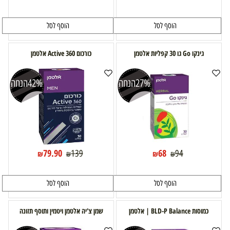
הוסף לסל
הוסף לסל
גינקו Go גו 30 קפליות אלטמן
כורכום 360 Active אלטמן
27%
הנחה
42%
הנחה
79.90
68
139
94
₪
₪
₪
₪
הוסף לסל
הוסף לסל
כמוסות BLD-P Balance | אלטמן
שמן צ'יה אלטמן ויטמין ותוסף תזונה