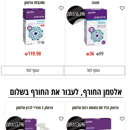
תזונה
VEGAN אלטמן
63%
הנחה
119.90
36
99
₪
₪
₪
הוסף לסל
הוסף לסל
אלטמן החורף, לעבור את החורף בשלום
פרוטק גולד 60 כמוסות רכות אלטמן
פרוטק S ספריי לגרון אלטמן
36%
הנחה
37%
הנחה