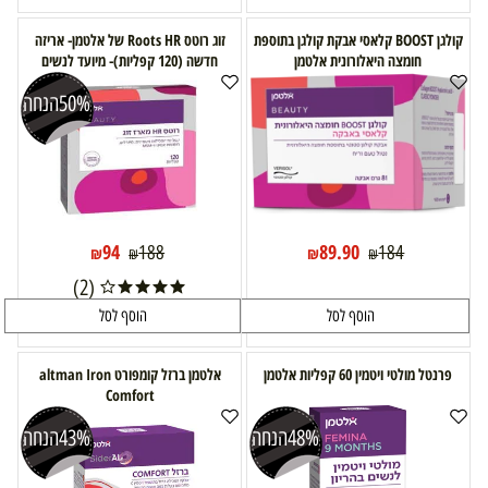
קולגן BOOST קלאסי אבקת קולגן בתוספת
זוג רוטס Roots HR של אלטמן- אריזה
חומצה היאלורונית אלטמן
חדשה (120 קפליות)- מיועד לנשים
50%
הנחה
94
89.90
188
184
₪
₪
₪
₪
(2)
הוסף לסל
הוסף לסל
פרנטל מולטי ויטמין 60 קפליות אלטמן
אלטמן ברזל קומפורט altman Iron
Comfort
48%
הנחה
43%
הנחה