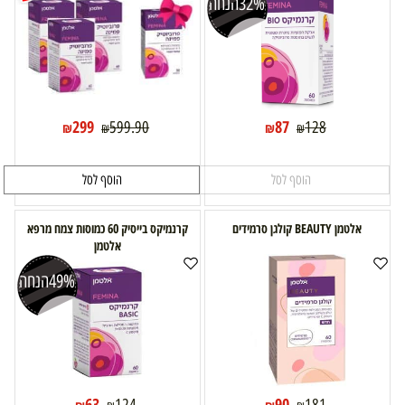
32%
הנחה
299
87
599.90
128
₪
₪
₪
₪
הוסף לסל
הוסף לסל
אלטמן BEAUTY קולגן סרמידים
קרנמיקס בייסיק 60 כמוסות צמח מרפא
אלטמן
49%
הנחה
63
90