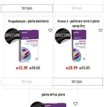
הוסף לסל
הוסף לסל
פרוטק S סירופ יבש אלטמן - Protec S
פרופולנטום אלטמן - Propolentum
syrup Dry
19%
הנחה
14%
הנחה
32.90
28.99
38.60
35.85
₪
₪
₪
₪
הוסף לסל
הוסף לסל
פרוטק טבליות אלטמן