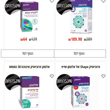
34%
הנחה
50%
הנחה
64
189.90
129
289
₪
₪
₪
₪
הוסף לסל
הוסף לסל
פרוביוטיק Shape של אלטמן-שייפ
אלטמן פרוביוטיק אינטנס 30 כמוסות
53%
הנחה
52%
הנחה