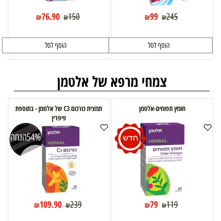
76.90
99
150
245
₪
₪
₪
₪
הוסף לסל
הוסף לסל
צמחי מרפא של אלטמן
חומץ תפוחים-אלטמן
תמצית כורכום C3 של אלטמן - בתוספת
פיפרין
54%
הנחה
109.90
79
239
119
₪
₪
₪
₪