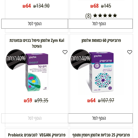
64
68
134.90
145
₪
₪
₪
₪
(8)
הוסף לסל
הוסף לסל
פרוביוטיק 60 כמוסות אלטמן
Zym Kal אלטמן טיפול בגזים ובמערכת
העיכול
40%
הנחה
40%
הנחה
59
64
99.35
107.97
₪
₪
₪
₪
הוסף לסל
הוסף לסל
פרוביוטיק 25 טבליות אלטמן ויטמין ותוסף
פרוביוטיק VEGAN ׁ לטבעונים Probiotic