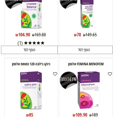
104.90
78
169.80
149.65
₪
₪
₪
₪
(1)
הוסף לסל
הוסף לסל
FEMINA MENOFEM אלטמן
גינקו בילובה 120 כמוסות אלטמן
41%
הנחה
85
109.90
189
₪
₪
₪