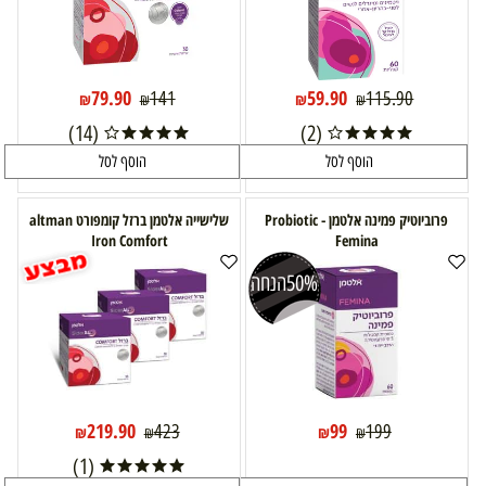
79.90
59.90
141
115.90
₪
₪
₪
₪
(14)
(2)
הוסף לסל
הוסף לסל
פרוביוטיק פמינה אלטמן - Probiotic
שלישייה אלטמן ברזל קומפורט altman
Iron Comfort
Femina
50%
הנחה
219.90
99
423
199
₪
₪
₪
₪
(1)