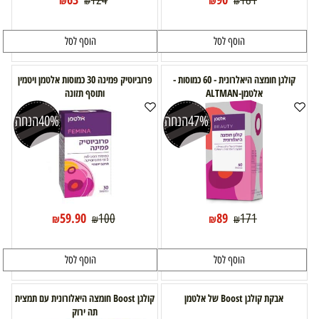
124
181
₪
₪
₪
₪
הוסף לסל
הוסף לסל
קולגן חומצה היאלרונית - 60 כמוסות -
פרוביוטיק פמינה 30 כמוסות אלטמן ויטמין
אלטמן-ALTMAN
ותוסף תזונה
47%
הנחה
40%
הנחה
59.90
89
100
171
₪
₪
₪
₪
הוסף לסל
הוסף לסל
אבקת קולגן Boost של אלטמן
קולגן Boost חומצה היאלורונית עם תמצית
תה ירוק