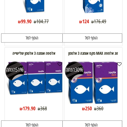
99.90
124
104.77
176.49
₪
₪
₪
₪
הוסף לסל
הוסף לסל
זוג אלספה MAX מקס אומגה 3 אלטמן
אלספה אומגה 3 אלטמן שלישייה
30%
הנחה
51%
הנחה
179.90
250
368
360
₪
₪
₪
₪
הוסף לסל
הוסף לסל