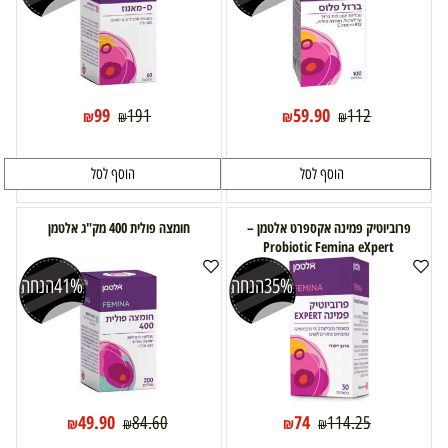
99
59.90
191
112
₪
₪
₪
₪
הוסף לסל
הוסף לסל
פרוביוטיק פמינה אקספרט אלטמן –
חומצה פולית 400 מק"ג אלטמן
Probiotic Femina eXpert
35%
הנחה
41%
הנחה
49.90
74
84.60
114.25
₪
₪
₪
₪