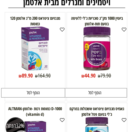
ויטמינים ומנרלים מבית אלטמן
ביוטין 1000 מק"ג סוכריות ג'לי ללעיסה
מגנזיום ציטראט 200 מ"ג אלטמן 120
בטעם תות-אלטמן
כמוסות
89.90
44.90
164.90
79.90
₪
₪
₪
₪
הוסף לסל
הוסף לסל
גאמיס מגנזיום ציטראט אשכולות במרקם
D-1000 כמוסות רכות -אלטמן-ALTMAN
ג'לי בטעם פטל אלטמן
(vitamin d)
32%
הנחה