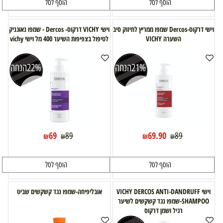
הוסף לסל
הוסף לסל
וישי דרקוס-Dercos שמפו ממריץ לחיזוק סיב
וישי VICHY דרקוס- Dercos - שמפו נאוגניק
השערה VICHY
לטיפול בצפיפות השיער 400 מל וישי vichy
21%
הנחה
22%
הנחה
69
69.90
89
89
₪
₪
₪
₪
הוסף לסל
הוסף לסל
וישי VICHY DERCOS ANTI-DANDRUFF
אובליפיחה-שמפו נגד קשקשים שביט
SHAMPOO-שמפו נגד קשקשים לשיער
רגיל ושמן דרקוס