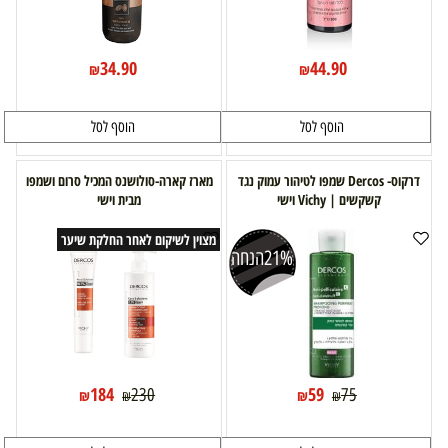
34.90
44.90
₪
₪
הוסף לסל
הוסף לסל
דרקוס- Dercos שמפו לטיהור עמוק נגד
מארז קארה-סולושנס המכיל סרום ושמפו
קשקשים | Vichy וישי
מבית וישי
מצוין לשיקום לאחר החלקת שיער
21%
הנחה
184
59
230
75
₪
₪
₪
₪