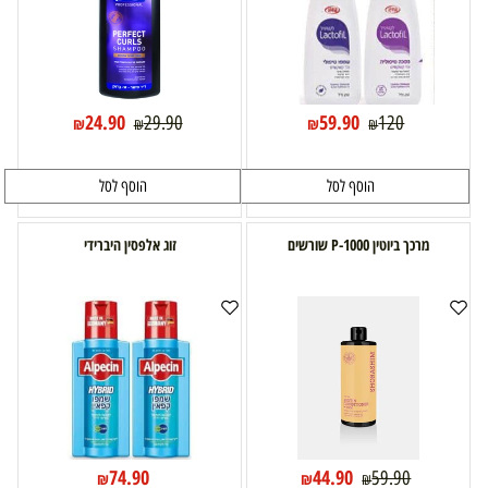
24.90
59.90
29.90
120
₪
₪
₪
₪
הוסף לסל
הוסף לסל
מרכך ביוטין P-1000 שורשים
זוג אלפסין היברידי
74.90
44.90
59.90
₪
₪
₪