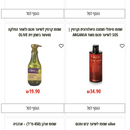
הוסף לסל
הוסף לסל
שמפו טיפולי חומצה היאלורונית וקרטין |
שמפו קרטין לשיער פגום ולאחר החלקה
SOS לשיער פגום מאוד ARGANIA
מועשר בשמן זית OLIVE
19.90
34.90
₪
₪
הוסף לסל
הוסף לסל
olive שמפו לשיער יבש ופגום
שמפו ארגן (450 מ"ל) – ארגניה