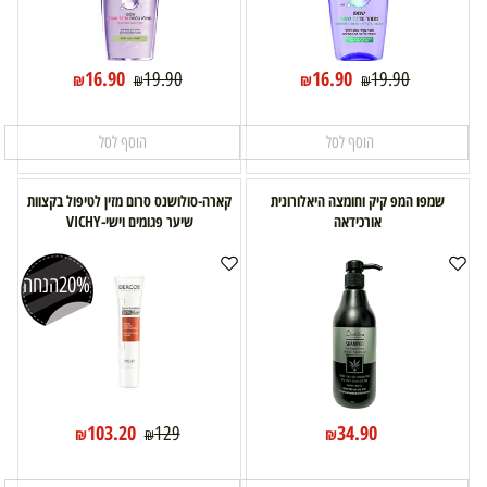
16.90
16.90
19.90
19.90
₪
₪
₪
₪
הוסף לסל
הוסף לסל
שמפו המפ קיק וחומצה היאלורונית
קארה-סולושנס סרום מזין לטיפול בקצוות
אורכידאה
שיער פגומים וישי-VICHY
20%
הנחה
103.20
34.90
129
₪
₪
₪