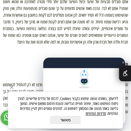
אתם סובלים מבעיות של שיער יבש? השיער שלכם יותר מידי מגורה לאחרונה או שהוא פשוט
שומני? אתם לא לבד. הרבה מאוד אנשים מדווחים על כך שהם סובלים מהתופעות הללו, ואין ספק
שהשימוש בשמפו רגיל לא תמיד יתאים. לכן אנחנו ממליצים לכם לקחת בחשבון גם אפשרות אחרת,
והיא: רכישת שמפו מיוחד. זה לא משנה אם אתם רוצים לקנות שמפו או מרכך של ביוטין, כי מדובר
על מוצרים איכותיים, יעילים וכאלה שיוכלו לסייע לכם בצורה נפלאה בטיפוח השיער. במסגרת
המוצרים הייעודיים שמתאימים לסוגים שונים של שיער, אנחנו רואים שגם אופציה כמו שמפו של
חברת וולדה ושל חברת ארגן אלה הן אפשרויות טובות, אז למה שלא תנסו זאת עוד היום?
×
✕
תוך כמה זמן תרגישו את ההבדל?
זה ברור שאם אתם מרגישים שהשיער שלכם יבש ולא נעים למגע, תרצו לא רק להתחיל להשתמש
במוצרים שמתאימים לו, אלא גם תרצו לדעת תוך כמה זמן יורגש השינוי. חשוב להבין שאין על כך
שאלו את העוזר החכם
תשובה אחת נכונה, כי זה מאוד תלוי בשאלה באיזה שמפו איכותי, או מרכך, אתם בוחרים. מה שכן
לידיעתך, באתרנו נעשה שימוש בקבצי Cookies, לרבות של צדדים שלישיים, לצורך
מחפשים מוצר? אני כאן כדי לעזור
ניתוח השימוש באתר, שיפור חוויית הגלישה והצגת פרסום מותאם אישית. המשך
משמעותי, זה לא לדחות את הדברים אלא להתחיל להכניס את המוצרים האלה לשימוש יומיומי כבר
גלישה באתר מהווה את הסכמתך לשימוש זה. לפרטים נוספים ניתן לעיין במדיניות
עכשיו, כי חבל על כל יום שעובר.
הפרטיות.
מדיניות הפרטיות
בואו נתחיל
מאשר