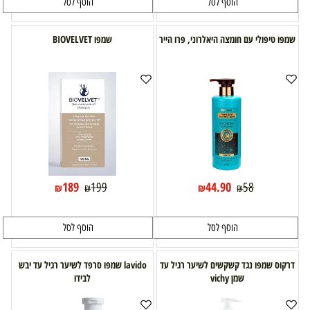
הוסף לסל
הוסף לסל
שמפו טיפולי עם חומצה היאלרוני, פרו הייר
שמפו BIOVELVET
189
44.90
199
58
₪
₪
₪
₪
הוסף לסל
הוסף לסל
דרקוס שמפו נגד קשקשים לשיער רגיל עד
lavido שמפו סרפד לשיער רגיל עד יבש
שמן vichy
לבידו