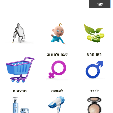
בית טבע
לאם ולתינוק
אורטופדיה
מבצעים
לגבר
לאישה