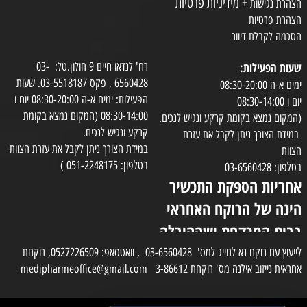
+ מידיניות פרטיות
הצהרת נגישות
הצהרת פרטיות
הסכמה לקבלת דיוור
שעות הפעילות:
רח' לנדאו חיים 9 חולון.טל: 03-
6560428 , פקס 03-5518187. שעות
ימים א-ה 08:30-20:00
הפעילות: ימים א-ה 08:30-20:00 יום ו
יום ו 08:30-14:00
08:30-14:00 (המקום נמצא בקומת
(המקום נמצא בקומת קרקע ונגיש לנכים.
קרקע ונגיש לנכים.
במידת הצורך ניתן לקבל את עזרת
במידת הצורך ניתן לקבל את עזרת הצוות
הצוות
בטלפון: 051-2248175 )
בטלפון: 03-6560428
אחריות הספקת התכשיר
הינה של הרוקח האחראי
בבית המרקחת ושההובלה
בפועל תעשה בעזרת
לייעוץ עם רוקח נא לחייג למס' 03-6560428 , וואטסאפ: 0527226509, רוקחת
אחראית נייזוב אילנה מס' רוקחת 3-86612 medipharmeoffice@gmail.com
השליח