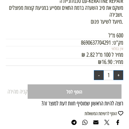
עם טכנולוגיית ה-KERATINE REPAIR
משקם את סיב השערה ברמת התאים ומסייע במניעת קצוות מפוצלים
ושבירה.
מיועד לשיער פגום.
600 מ"ל
מק"ט:
8690637704291
אין במלאי
מחיר ל 100 מ"ל
2.82
₪
מחיר:
16.90
₪
קניה מהירה
הוסף לסל
רוצה להיות הראשון שמוסיף חוות דעת למוצר זה?
הוסף לרשימת המשאלות