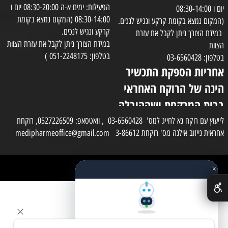
הפעילות: ימים א-ה 08:30-20:00 יום ו
יום ו 08:30-14:00
08:30-14:00 (המקום נמצא בקומת
(המקום נמצא בקומת קרקע ונגיש לנכים.
קרקע ונגיש לנכים.
במידת הצורך ניתן לקבל את עזרת
במידת הצורך ניתן לקבל את עזרת הצוות
הצוות
בטלפון: 051-2248175 )
בטלפון: 03-6560428
אחריות הספקת התכשיר
הינה של הרוקח האחראי
בבית המרקחת ושההובלה
בפועל תעשה בעזרת
לייעוץ עם רוקח נא לחייג למס' 03-6560428 , וואטסאפ: 0527226509, רוקחת
אחראית נייזוב אילנה מס' רוקחת 3-86612 medipharmeoffice@gmail.com
השליח
×
כל הזכויות שמורות למדי פארם
✕
בניית אתרים
שאלו את העוזר החכם