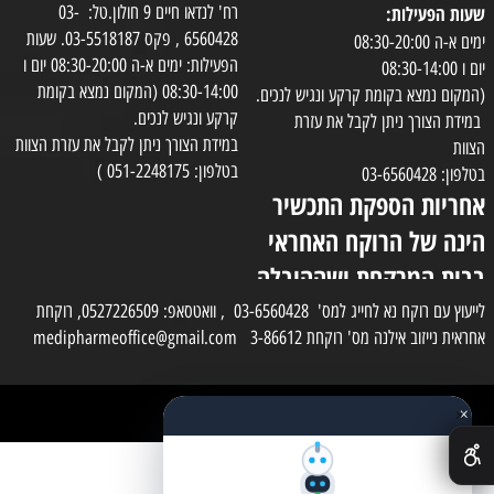
שעות הפעילות:
רח' לנדאו חיים 9 חולון.טל: 03-
6560428 , פקס 03-5518187. שעות
ימים א-ה 08:30-20:00
הפעילות: ימים א-ה 08:30-20:00 יום ו
יום ו 08:30-14:00
08:30-14:00 (המקום נמצא בקומת
(המקום נמצא בקומת קרקע ונגיש לנכים.
קרקע ונגיש לנכים.
במידת הצורך ניתן לקבל את עזרת
במידת הצורך ניתן לקבל את עזרת הצוות
הצוות
בטלפון: 051-2248175 )
בטלפון: 03-6560428
אחריות הספקת התכשיר
הינה של הרוקח האחראי
בבית המרקחת ושההובלה
בפועל תעשה בעזרת
לייעוץ עם רוקח נא לחייג למס' 03-6560428 , וואטסאפ: 0527226509, רוקחת
אחראית נייזוב אילנה מס' רוקחת 3-86612 medipharmeoffice@gmail.com
השליח
×
כל הזכויות שמורות למדי פארם
✕