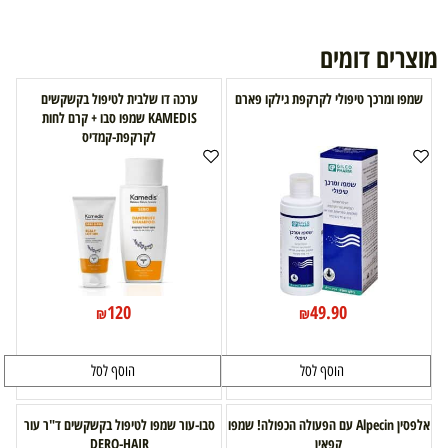
מוצרים דומים
שמפו ומרכך טיפולי לקרקפת גילקו פארם
ערכה דו שלבית לטיפול בקשקשים
KAMEDIS שמפו סבו + קרם לחות
לקרקפת-קמדיס
120
49.90
₪
₪
הוסף לסל
הוסף לסל
אלפסין Alpecin עם הפעולה הכפולה! שמפו
סבו-עור שמפו לטיפול בקשקשים ד"ר עור
קפאין
DERO-HAIR