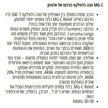
MG-C מגה גלופלקס כורכום של אלטמן
הרכב מנצח המשלב בין האפלפין של מגה גלופלקס ל- 500 מ"ג
כורכום בשילוב MG-C Relief בלנד צמחים ייחודי לאלטמן.
שילוב הרכיבים משמעותי יותר מכל אחד בנפרד.
כורכום: (Turmeric) הינו תבלין צהוב המופק משורש הצמח
Curcuma Longa. הכורכום נפוץ מאוד כתבלין ומשמש מזה
אלפי שנים ברפואת ה"אירו-וודה" (שיטת טיפול הוליסטית
שמקורה בהודו) וברפואה הסינית המסורתית. משנת 1937 יותר
מ 3000 מאמרים בכתבי עת שונים, המראים את ההשפעות
הבריאותיות של הכורכום במגוון מצבים.
אפלפין: שם מותג מסחרי למיצוי בוסווליה סראטה – שרף גומי
המופק מעץ הלבונה הארומטי, אשר משמש ברפואה איורוודית
וברפואה הסינית המסורתית. מחקרים מודרניים שעסקו
בבוסווליה התייחסו לחומצת- AKBA. מיצוי האפלפין מכיל 20%
AKBA, ולכן זמינותו הביולוגית גבוהה משמעותית ממיצויים
אחרים המופקים מהשרף.
MG-C Relief: בלנד צמחים לפעילות סינרגיסטית המכיל את
הצמחים הבאים: שורש ג'ינג'ר , דובדבן, ברומלין, שורש ציפורני
השט
30+30 כמוסות