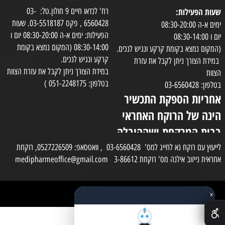
שעות הפעילות:
רח' לנדאו חיים 9 חולון.טל: 03-
6560428 , פקס 03-5518187. שעות
ימים א-ה 08:30-20:00
הפעילות: ימים א-ה 08:30-20:00 יום ו
יום ו 08:30-14:00
08:30-14:00 (המקום נמצא בקומת
(המקום נמצא בקומת קרקע ונגיש לנכים.
קרקע ונגיש לנכים.
במידת הצורך ניתן לקבל את עזרת
במידת הצורך ניתן לקבל את עזרת הצוות
הצוות
בטלפון: 051-2248175 )
בטלפון: 03-6560428
אחריות הספקת התכשיר
הינה של הרוקח האחראי
בבית המרקחת ושההובלה
בפועל תעשה בעזרת
לייעוץ עם רוקח נא לחייג למס' 03-6560428 , וואטסאפ: 0527226509, רוקחת
אחראית נייזוב אילנה מס' רוקחת 3-86612 medipharmeoffice@gmail.com
השליח
×
כל הזכויות שמורות למדי פארם
✕