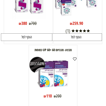
380
259.90
700
₪
₪
₪
(1)
הוסף לסל
הוסף לסל
מבצע- מגנזיום UP 60+ 60 כמוסות
44%
הנחה
110
200
₪
₪