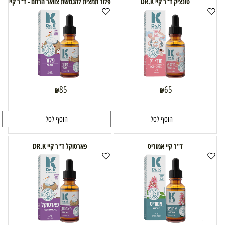
טונציק ד"ר קיי DR.K
פלור תמצית להגמשת צוואר הרחם - ד"ר קיי
85
65
₪
₪
הוסף לסל
הוסף לסל
ד"ר קיי אמוריס
פארטוקל ד"ר קיי DR.K