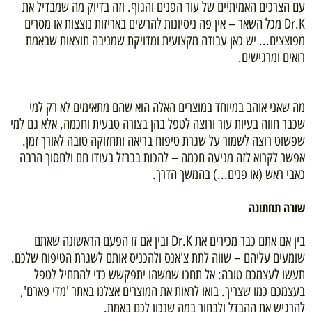
עם הצרכים האמיתיים של עור הפנים והגוף. וזה בדיוק מה שמבדיל את
Dr.K מכל השאר – אין פה ניסיונות להרשים באריזות נוצצות או מסרים
מפוצצים... יש כאן עבודה מקצועית ומדויקת שמניבה תוצאות שבאמת
רואים ומרגישים.
מה שאני אוהב במיוחד במוצרים האלה הוא שהם מתאימים לא רק למי
שכבר חווה בעיות עור ורוצה לטפל בהן בצורה טבעית וחכמה, אלא גם למי
שפשוט רוצה לשמור על שגרת טיפוח בריאה ותחזוקה טובה לאורך זמן.
אפשר לקרוא לזה מניעה חכמה – להכות בברזל בעודו חם ולחסוך הרבה
כאבי ראש (או פנים...) בהמשך הדרך.
שורה תחתונה
בין אם אתם כבר מכירים את Dr.K ובין אם זו הפעם הראשונה שאתם
שומעים עליהם – שווה לתת צ'אנס ולהכניס אותם לשגרת הטיפוח שלכם.
תעשו לעצמכם טובה: אל תחכו שמשהו יתפקשש כדי להתחיל לטפל
בעצמכם כמו שצריך. בואו לראות את המוצרים אצלנו באתר 'מדי פארם',
להרגיש את ההבדל ולבחור במה שנכון לכם באמת.