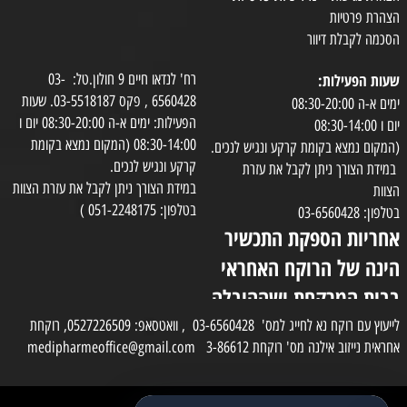
הצהרת פרטיות
הסכמה לקבלת דיוור
שעות הפעילות:
רח' לנדאו חיים 9 חולון.טל: 03-
6560428 , פקס 03-5518187. שעות
ימים א-ה 08:30-20:00
הפעילות: ימים א-ה 08:30-20:00 יום ו
יום ו 08:30-14:00
08:30-14:00 (המקום נמצא בקומת
(המקום נמצא בקומת קרקע ונגיש לנכים.
קרקע ונגיש לנכים.
במידת הצורך ניתן לקבל את עזרת
במידת הצורך ניתן לקבל את עזרת הצוות
הצוות
בטלפון: 051-2248175 )
בטלפון: 03-6560428
אחריות הספקת התכשיר
הינה של הרוקח האחראי
בבית המרקחת ושההובלה
בפועל תעשה בעזרת
לייעוץ עם רוקח נא לחייג למס' 03-6560428 , וואטסאפ: 0527226509, רוקחת
אחראית נייזוב אילנה מס' רוקחת 3-86612 medipharmeoffice@gmail.com
השליח