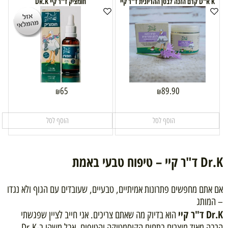
D"R K קרם הזנה לבטן ההריונית ד"ר קיי
חומציק ד"ר קיי DR.K
65
89.90
₪
₪
הוסף לסל
הוסף לסל
Dr.K ד"ר קיי – טיפוח טבעי באמת
אם אתם מחפשים פתרונות אמיתיים, טבעיים, שעובדים עם הגוף ולא נגדו
– המותג
Dr.K ד"ר קיי
הוא בדיוק מה שאתם צריכים. אני חייב לציין שפגשתי
הרבה מאוד מוצרים בתחום הקוסמטיקה והטיפוח, אבל משהו ב-Dr.K