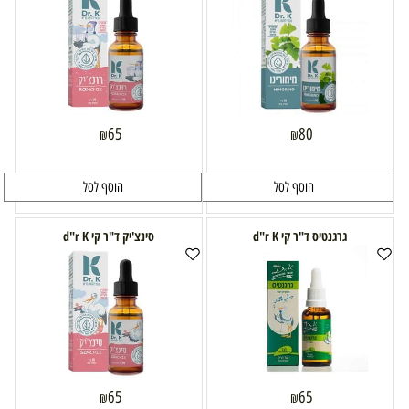
65
80
₪
₪
הוסף לסל
הוסף לסל
גרגנטיס ד"ר קי d"r K
סינצ'יק ד"ר קי d"r K
65
65
₪
₪