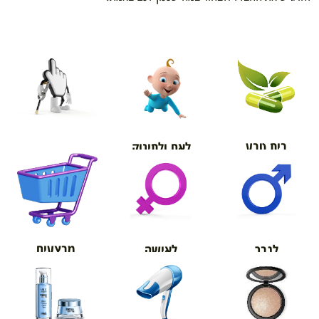
בית טבע
לאם ולתינוק
אורטופדיה
מבצעים
לגבר
לאישה