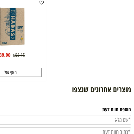
רגיעון יום- הדס
39.90
55.15
₪
₪
הוסף לסל
ם אחרונים שנצפו
וות דעת