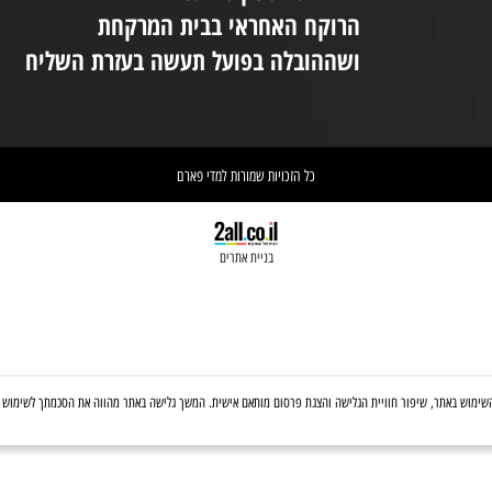
יום ו 08:30-14:00
(המקום נמצא בקומת קרקע ונגיש לנכים.
במידת הצורך ניתן לקבל את עזרת הצוות
ניי
בטלפון: 03-6560428
אחריות הספקת התכשיר הינה של
אי
הרוקח האחראי בבית המרקחת
יש 
ושההובלה בפועל תעשה בעזרת השליח
וא
כל הזכויות שמורות למדי פארם
בניית אתרים