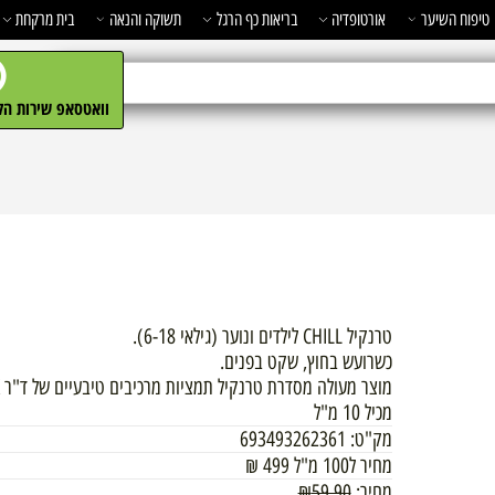
השיער
אורטופדיה
בריאות כף הרגל
תשוקה והנאה
בית מרקחת
מ
וואטסאפ שירות הלקו
טרנקיל CHILL לילדים ונוער (גילאי 6-18).
כשרועש בחוץ, שקט בפנים.
מוצר מעולה מסדרת טרנקיל תמציות מרכיבים טיבעיים של ד"ר K.
מכיל 10 מ"ל
מק"ט:
693493262361
מחיר ל100 מ"ל
499
₪