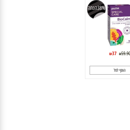
38%
הנחה
37
5
₪
₪
וסף לסל