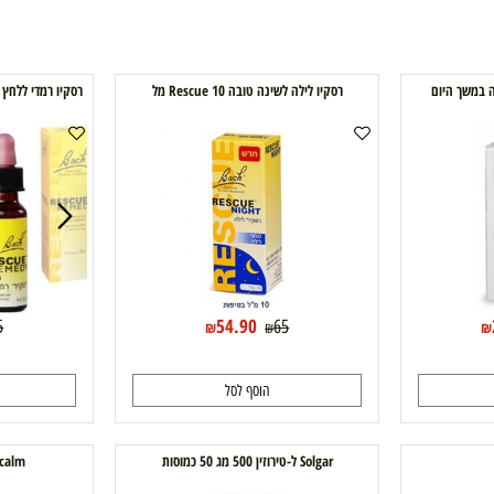
היום
רסקיו לילה לשינה טובה Rescue 10 מל
e
54.90
65
65
₪
₪
₪
הוסף לסל
ה