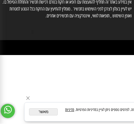
לייעוץ עם רוקח נא לחייג למס' 03-6560428 , וואטסאפ: 0554566333, רוקחת אחראית
זוב אילנה מס' רוקחת 3-86612
medipharmeoffice@gmail.com
ן במידע באתר זה תחליף להוועצות עם רופא או רוקח בטרם רכישת תכשיר והתחלת הטיפול בו.
לעיין בעלון לצרכן לפני השימוש בתכשיר . מומלץ להתיעץ עם הרוקח בכל הנוגע למטרות
ופן השימוש , תופאות לוואי, אינטרקציה עם תכשירים אחרים.