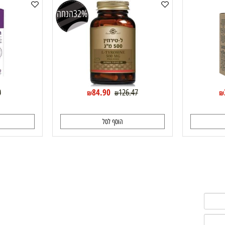
Solgar ל-טירוזין 500 מג 50 כמוסות
Biocalm ביוקאלם- אלטמן
32%
הנחה
84.90
9.90
126.47
₪
₪
הוסף לסל
ה