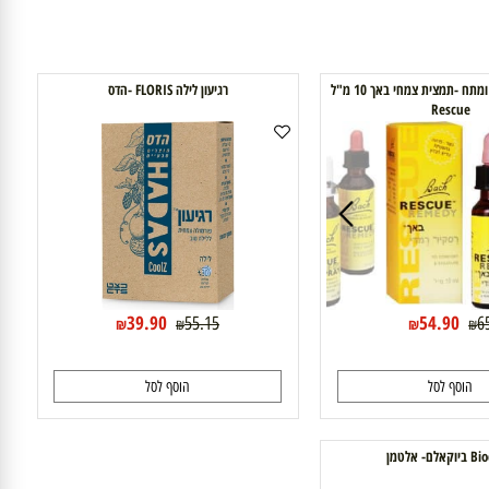
רסקיו רמדי ללחץ ומתח -תמצית צמחי באך 10 מ"ל
רגיעון לילה FLORIS -הדס
Rescu
39.90
54.90
55.15
₪
₪
₪
וסף לסל
הוסף לסל