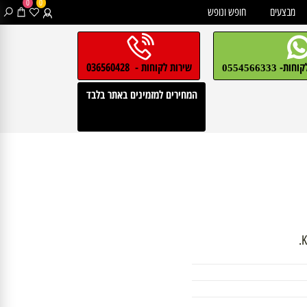
0
0
בצעים
חופש ונופש
חות-
שירות לקוחות - 036560428
0554566333
המחירים למזמינים באתר בלבד