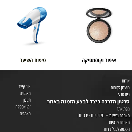
בית טבע
לאם ולתינוק
איפור וקוסמטיקה
טיפוח השיער
צור קשר
חות
מאמרים
תקנון