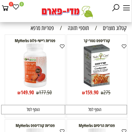
0
0
קטלוג מוצרים
/
תוספי תזונה
/
פטריות מרפא
קורדיספס נוטרי קר
פטריות ריישי-פלוס MyHerbs
149.90
159.90
177.50
275
₪
₪
₪
₪
הוסף לסל
הוסף לסל
פטריות הריסיום MyHerbs
פטריות קורדיספס MyHerbs