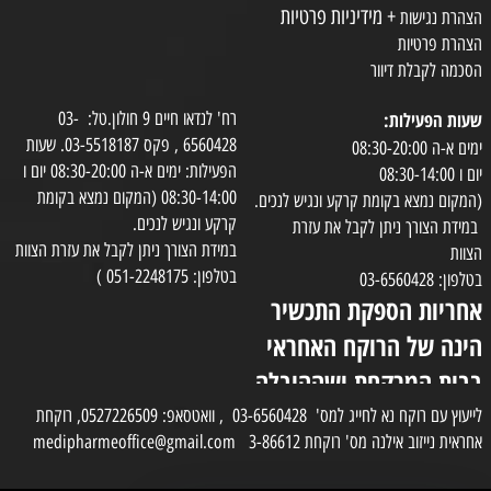
+ מידיניות פרטיות
הצהרת נגישות
הצהרת פרטיות
הסכמה לקבלת דיוור
שעות הפעילות:
רח' לנדאו חיים 9 חולון.טל: 03-
6560428 , פקס 03-5518187. שעות
ימים א-ה 08:30-20:00
הפעילות: ימים א-ה 08:30-20:00 יום ו
יום ו 08:30-14:00
08:30-14:00 (המקום נמצא בקומת
(המקום נמצא בקומת קרקע ונגיש לנכים.
קרקע ונגיש לנכים.
במידת הצורך ניתן לקבל את עזרת
במידת הצורך ניתן לקבל את עזרת הצוות
הצוות
בטלפון: 051-2248175 )
בטלפון: 03-6560428
אחריות הספקת התכשיר
הינה של הרוקח האחראי
בבית המרקחת ושההובלה
בפועל תעשה בעזרת
לייעוץ עם רוקח נא לחייג למס' 03-6560428 , וואטסאפ: 0527226509, רוקחת
אחראית נייזוב אילנה מס' רוקחת 3-86612 medipharmeoffice@gmail.com
השליח