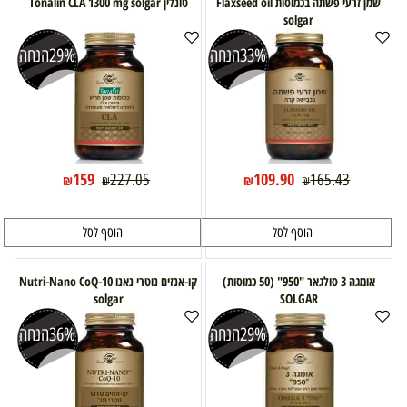
שמן זרעי פשתה בכמוסות Flaxseed oil
טונלין Tonalin CLA 1300 mg solgar
solgar
33%
הנחה
29%
הנחה
159
109.90
227.05
165.43
₪
₪
₪
₪
הוסף לסל
הוסף לסל
אומגה 3 סולגאר "950" (50 כמוסות)
קו-אנזים נוטרי נאנו Nutri-Nano CoQ-10
solgar
SOLGAR
29%
הנחה
36%
הנחה