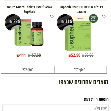
ביו בליס לכסניות פרוביוטיות Supherb
אלפא ליפואית Neuro Guard Tablets
סופהרב
SupHerb
11%
הנחה
29%
הנחה
111
52.90
157.58
59.90
₪
₪
₪
₪
הוסף לסל
הוסף לסל
מוצרים אחרונים שנצפו
הוספת חוות דעת