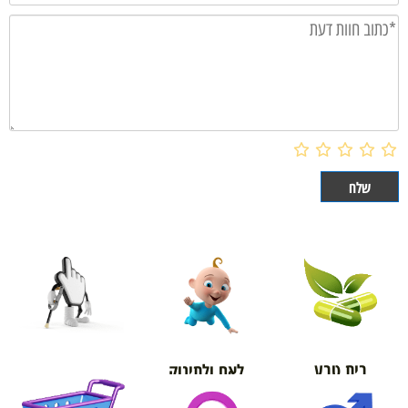
בית טבע
לאם ולתינוק