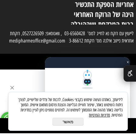
אחריות הספקת התכשיר
הינה של הרוקח האחראי
בבית המרקחת ושההובלה
בפועל תעשה בעזרת
לייעוץ עם רוקח נא לחייג למס' 03-6560428 , וואטסאפ: 0527226509, רוקחת
אחראית נייזוב אילנה מס' רוקחת 3-86612 medipharmeoffice@gmail.com
השליח
×
כל הזכויות שמורות למדי פארם
✕
בניית אתרים
שאלו את העוזר החכם
לידיעתך, באתרנו נעשה שימוש בקבצי Cookies, לרבות של צדדים שלישיים, לצורך
מחפשים מוצר? אני כאן כדי לעזור
ניתוח השימוש באתר, שיפור חוויית הגלישה והצגת פרסום מותאם אישית. המשך
גלישה באתר מהווה את הסכמתך לשימוש זה. לפרטים נוספים ניתן לעיין במדיניות
הפרטיות.
מדיניות הפרטיות
בואו נתחיל
מאשר
הוסף לסל