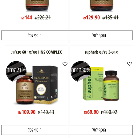
144
129.90
226.21
185.41
₪
₪
₪
₪
הוסף לסל
הוסף לסל
ארט-3 פלקס supherb
HNS COMPLEX סולגאר 60 טבליות
30%
הנחה
21%
הנחה
109.90
69.90
140.43
100.02
₪
₪
₪
₪
הוסף לסל
הוסף לסל