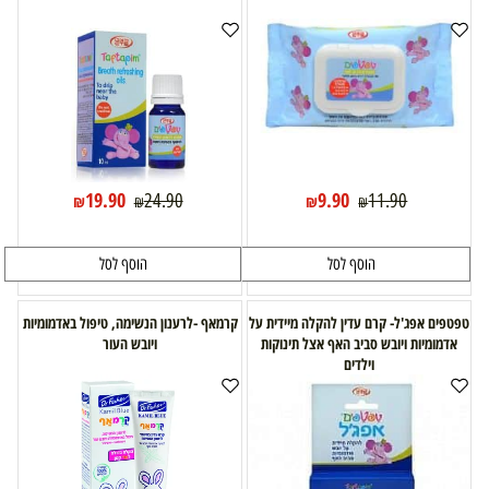
19.90
9.90
24.90
11.90
₪
₪
₪
₪
הוסף לסל
הוסף לסל
טפטפים אפג'ל- קרם עדין להקלה מיידית על
קרמאף -לרענון הנשימה, טיפול באדמומיות
אדמומיות ויובש סביב האף אצל תינוקות
ויובש העור
וילדים