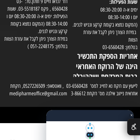
שעות הפעילות:
רח' לנדאו חיים 9 חולון.טל: 03-
6560428 , פקס 03-5518187. שעות
ימים א-ה 08:30-20:00
הפעילות: ימים א-ה 08:30-20:00 יום ו
יום ו 08:30-14:00
08:30-14:00 (המקום נמצא בקומת
(המקום נמצא בקומת קרקע ונגיש לנכים.
קרקע ונגיש לנכים.
במידת הצורך ניתן לקבל את עזרת
במידת הצורך ניתן לקבל את עזרת הצוות
הצוות
בטלפון: 051-2248175 )
בטלפון: 03-6560428
אחריות הספקת התכשיר
הינה של הרוקח האחראי
בבית המרקחת ושההובלה
בפועל תעשה בעזרת
לייעוץ עם רוקח נא לחייג למס' 03-6560428 , וואטסאפ: 0527226509, רוקחת
אחראית נייזוב אילנה מס' רוקחת 3-86612 medipharmeoffice@gmail.com
השליח
×
כל הזכויות שמורות למדי פארם
✕
בניית אתרים