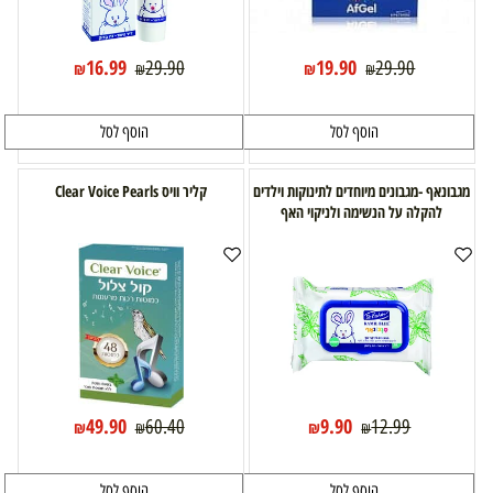
16.99
19.90
29.90
29.90
₪
₪
₪
₪
הוסף לסל
הוסף לסל
מגבונאף -מגבונים מיוחדים לתינוקות וילדים
קליר וויס Clear Voice Pearls
להקלה על הנשימה ולניקוי האף
49.90
9.90
60.40
12.99
₪
₪
₪
₪
הוסף לסל
הוסף לסל