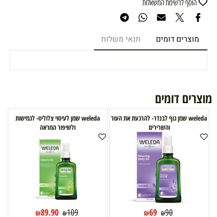
הוסף לרשימת המשאלות
מוצרים דומים
תנאי משלוח
מוצרים דומים
weleda שמן גוף לבנדר- להרגעת את העור
weleda שמן לעיסוי צלוליט- לגמישות
והשרירים
ולשיפור המראה
89.90
69
109
90
₪
₪
₪
₪