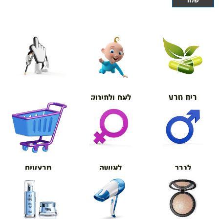
בית טבע
לאם ולתינוק
אורטופדיה
מבצעים
לגבר
לאישה