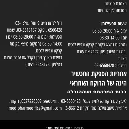
הצהרת פרטיות
הסכמה לקבלת דיוור
שעות הפעילות:
רח' לנדאו חיים 9 חולון.טל: 03-
6560428 , פקס 03-5518187. שעות
ימים א-ה 08:30-20:00
הפעילות: ימים א-ה 08:30-20:00 יום ו
יום ו 08:30-14:00
08:30-14:00 (המקום נמצא בקומת
(המקום נמצא בקומת קרקע ונגיש לנכים.
קרקע ונגיש לנכים.
במידת הצורך ניתן לקבל את עזרת
במידת הצורך ניתן לקבל את עזרת הצוות
הצוות
בטלפון: 051-2248175 )
בטלפון: 03-6560428
אחריות הספקת התכשיר
הינה של הרוקח האחראי
בבית המרקחת ושההובלה
בפועל תעשה בעזרת
לייעוץ עם רוקח נא לחייג למס' 03-6560428 , וואטסאפ: 0527226509, רוקחת
אחראית נייזוב אילנה מס' רוקחת 3-86612 medipharmeoffice@gmail.com
השליח
כל הזכויות שמורות למדי פארם
✕