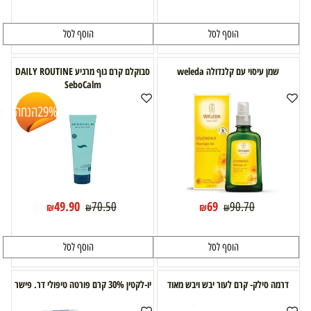
הוסף לסל
הוסף לסל
שמן עיסוי עם קלנדולה weleda
סבוקלם קרם גוף מרגיע DAILY ROUTINE
SeboCalm
29%
הנחה
49.90
69
70.50
90.70
₪
₪
₪
₪
הוסף לסל
הוסף לסל
דרמה סילק- קרם לעור יבש ויבש מאוד
יו-לקטין 30% קרם פורטה טיפולי דר. פישר