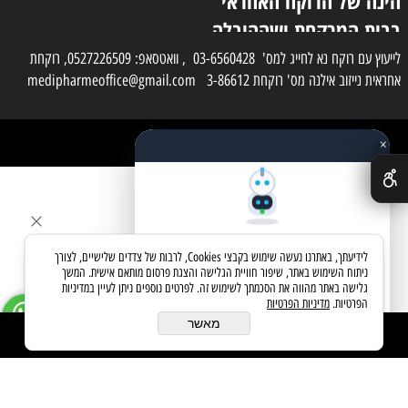
הינה של הרוקח האחראי
בבית המרקחת ושההובלה
בפועל תעשה בעזרת
לייעוץ עם רוקח נא לחייג למס' 03-6560428 , וואטסאפ: 0527226509, רוקחת
אחראית נייזוב אילנה מס' רוקחת 3-86612 medipharmeoffice@gmail.com
השליח
×
כל הזכויות שמורות למדי פארם
✕
בניית אתרים
שאלו את העוזר החכם
לידיעתך, באתרנו נעשה שימוש בקבצי Cookies, לרבות של צדדים שלישיים, לצורך
מחפשים מוצר? אני כאן כדי לעזור
ניתוח השימוש באתר, שיפור חוויית הגלישה והצגת פרסום מותאם אישית. המשך
גלישה באתר מהווה את הסכמתך לשימוש זה. לפרטים נוספים ניתן לעיין במדיניות
הפרטיות.
מדיניות הפרטיות
בואו נתחיל
מאשר
הוסף לסל