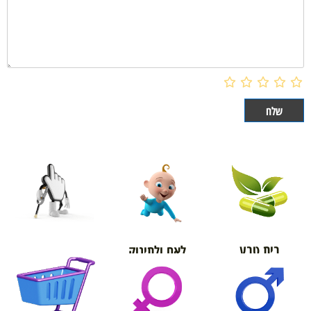
בית טבע
לאם ולתינוק
אורטופדיה