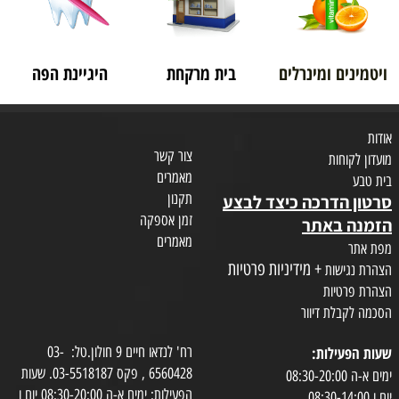
ויטמינים ומינרלים
בית מרקחת
היגיינת הפה
אודות
צור קשר
מועדון לקוחות
מאמרים
בית טבע
תקנון
סרטון הדרכה כיצד לבצע
זמן אספקה
הזמנה באתר
מאמרים
מפת אתר
+ מידיניות פרטיות
הצהרת נגישות
הצהרת פרטיות
הסכמה לקבלת דיוור
שעות הפעילות:
רח' לנדאו חיים 9 חולון.טל: 03-
6560428 , פקס 03-5518187. שעות
ימים א-ה 08:30-20:00
הפעילות: ימים א-ה 08:30-20:00 יום ו
יום ו 08:30-14:00