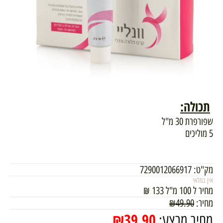
תכולה
:
שפורפרת 30 מ"ל
5 מוליכים
מק"ט:
7290012066917
אין במלאי
מחיר ל 100 מ"ל
133
₪
מחיר:
49.90
₪
₪
39.90
מחיר מבצע: