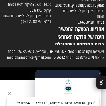
08:30-14:00 (המקום נמצא בקומת
(המקום נמצא בקומת קרקע ונגיש לנכים.
קרקע ונגיש לנכים.
במידת הצורך ניתן לקבל את עזרת
במידת הצורך ניתן לקבל את עזרת הצוות
הצוות
בטלפון: 051-2248175 )
בטלפון: 03-6560428
אחריות הספקת התכשיר
הינה של הרוקח האחראי
בבית המרקחת ושההובלה
בפועל תעשה בעזרת
לייעוץ עם רוקח נא לחייג למס' 03-6560428 , וואטסאפ: 0527226509, רוקחת
אחראית נייזוב אילנה מס' רוקחת 3-86612 medipharmeoffice@gmail.com
השליח
×
כל הזכויות שמורות למדי פארם
✕
בניית אתרים
שאלו את העוזר החכם
לידיעתך, באתרנו נעשה שימוש בקבצי Cookies, לרבות של צדדים שלישיים, לצורך