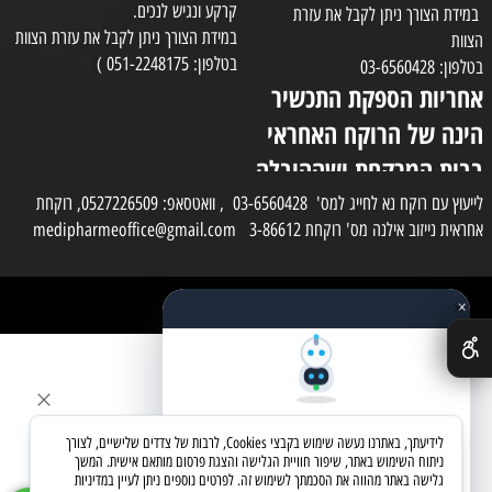
קרקע ונגיש לנכים.
במידת הצורך ניתן לקבל את עזרת
במידת הצורך ניתן לקבל את עזרת הצוות
הצוות
בטלפון: 051-2248175 )
בטלפון: 03-6560428
אחריות הספקת התכשיר
הינה של הרוקח האחראי
בבית המרקחת ושההובלה
בפועל תעשה בעזרת
לייעוץ עם רוקח נא לחייג למס' 03-6560428 , וואטסאפ: 0527226509, רוקחת
אחראית נייזוב אילנה מס' רוקחת 3-86612 medipharmeoffice@gmail.com
השליח
×
כל הזכויות שמורות למדי פארם
✕
בניית אתרים
שאלו את העוזר החכם
לידיעתך, באתרנו נעשה שימוש בקבצי Cookies, לרבות של צדדים שלישיים, לצורך
מחפשים מוצר? אני כאן כדי לעזור
ניתוח השימוש באתר, שיפור חוויית הגלישה והצגת פרסום מותאם אישית. המשך
גלישה באתר מהווה את הסכמתך לשימוש זה. לפרטים נוספים ניתן לעיין במדיניות