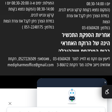
הפעילות: ימים א-ה 08:30-20:00 יום ו
יום ו 08:30-14:00
08:30-14:00 (המקום נמצא בקומת
(המקום נמצא בקומת קרקע ונגיש לנכים.
קרקע ונגיש לנכים.
במידת הצורך ניתן לקבל את עזרת
במידת הצורך ניתן לקבל את עזרת הצוות
הצוות
בטלפון: 051-2248175 )
בטלפון: 03-6560428
אחריות הספקת התכשיר
הינה של הרוקח האחראי
בבית המרקחת ושההובלה
בפועל תעשה בעזרת
לייעוץ עם רוקח נא לחייג למס' 03-6560428 , וואטסאפ: 0527226509, רוקחת
אחראית נייזוב אילנה מס' רוקחת 3-86612 medipharmeoffice@gmail.com
השליח
×
כל הזכויות שמורות למדי פארם
✕
בניית אתרים
שאלו את העוזר החכם