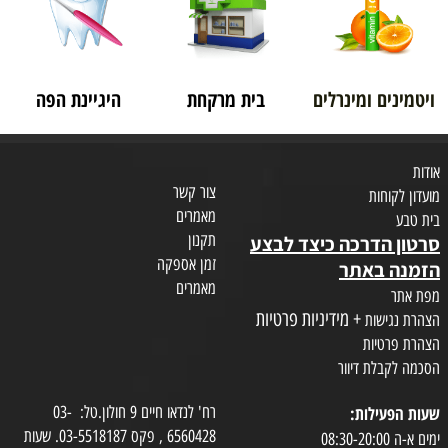
ויטמינים ומינרלים
בית מרקחת
היגיינת הפה
אודות
צור קשר
מועדון לקוחות
מאמרים
בית טבע
תקנון
סרטון הדרכה כיצד לבצע
זמן אספקה
הזמנה באתר
מאמרים
מפת אתר
+ מידיניות פרטיות
הצהרת נגישות
הצהרת פרטיות
הסכמה לקבלת דיוור
שעות הפעילות:
רח' לנדאו חיים 9 חולון.טל: 03-
6560428 , פקס 03-5518187. שעות
ימים א-ה 08:30-20:00