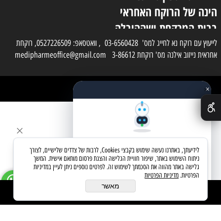
הינה של הרוקח האחראי
בבית המרקחת ושההובלה
בפועל תעשה בעזרת
לייעוץ עם רוקח נא לחייג למס' 03-6560428 , וואטסאפ: 0527226509, רוקחת
אחראית נייזוב אילנה מס' רוקחת 3-86612 medipharmeoffice@gmail.com
השליח
×
כל הזכויות שמורות למדי פארם
✕
בניית אתרים
שאלו את העוזר החכם
לידיעתך, באתרנו נעשה שימוש בקבצי Cookies, לרבות של צדדים שלישיים, לצורך
מחפשים מוצר? אני כאן כדי לעזור
ניתוח השימוש באתר, שיפור חוויית הגלישה והצגת פרסום מותאם אישית. המשך
גלישה באתר מהווה את הסכמתך לשימוש זה. לפרטים נוספים ניתן לעיין במדיניות
הפרטיות.
מדיניות הפרטיות
בואו נתחיל
מאשר
הוסף לסל