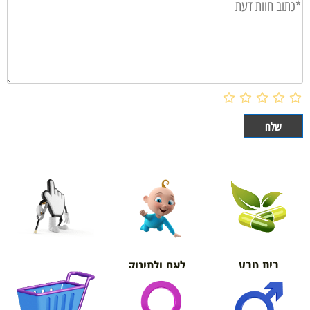
בית טבע
לאם ולתינוק