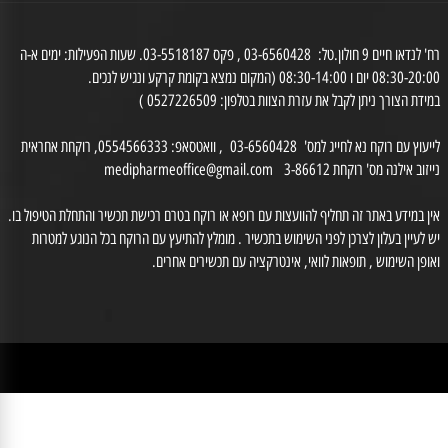
בית מרקחת
היגיינת הפה
רח' לנדאו חיים 9 חולון.טל: 03-6560428 , פקס 03-5518187. שעות הפעילות: ימים א-ה
0 יום ו 08:30-14:00 (המקום נמצא בקומת קרקע ונגיש לנכים.
דת הצורך ניתן לקבל את עזרת הצוות בטלפון: 0527226509 )
לייעוץ עם רוקח נא לחייג למס' 03-6560428 , וואטסאפ: 0554566333, רוקחת אחראית
זוב אילנה מס' רוקחת 3-86612
medipharmeoffice@gmail.com
ן במידע באתר זה תחליף להוועצות עם רופא או רוקח בטרם רכישת תכשיר והתחלת הטיפול בו.
לעיין בעלון לצרכן לפני השימוש בתכשיר . מומלץ להתיעץ עם הרוקח בכל הנוגע למטרות
ופן השימוש , תופאות לוואי, אינטרקציה עם תכשירים אחרים.