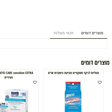
רים דומים
תנאי משלוח
ם דומים
טליות לניקוי משקפיים ומניעת היווצרות אדים
YE-CARE sensitive EXTRA
העיניים