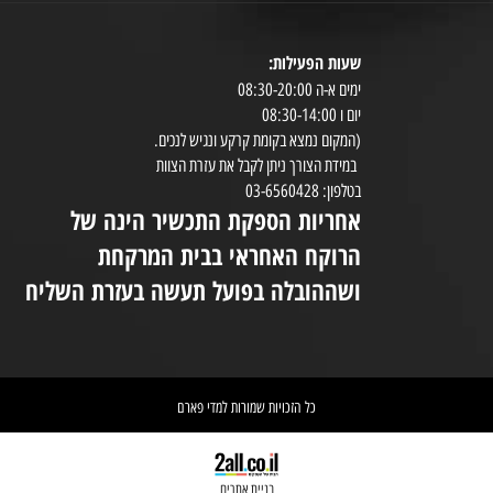
ויטמינים ומינרלים
טיפוח עור
שעות הפעילות:
8:30-20:00
ימים א-ה 08:30-20:00
במי
יום ו 08:30-14:00
(המקום נמצא בקומת קרקע ונגיש לנכים.
במידת הצורך ניתן לקבל את עזרת הצוות
ניי
בטלפון: 03-6560428
אחריות הספקת התכשיר הינה של
אי
הרוקח האחראי בבית המרקחת
יש 
ושההובלה בפועל תעשה בעזרת השליח
וא