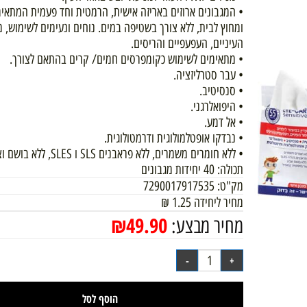
• מכילים P.V.P העוזר למניעת יובש באזור העין.
• המגבונים ארוזים באריזה אישית, הרמטית וחד פעמית המתאימה ל
ומחוץ לבית, ללא צורך בשטיפה במים. נוחים ונעימים לשימוש, מרע
העיניים, העפעפיים והריסים.
• מתאימים לשימוש כקומפרסים חמים/ קרים בהתאם לצורך.
• עבר סטרליזציה.
• סנסיטיב.
• היפואלרגני.
• אל דמע.
• נבדקו אופטלמולוגית ודרמטולוגית.
• ללא חומרים משמרים, ללא פראבנים SLS ו SLES, ללא בושם וצבע.
תכולה: 40 יחידות מגבונים
מק"ט:
7290017917535
מחיר ליחידה
1.25
₪
₪
49.90
מחיר מבצע: