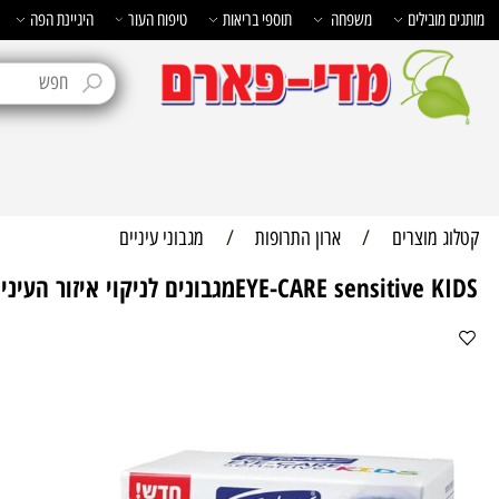
בילים
משפחה
תוספי בריאות
טיפוח העור
היגיינת הפה
טיפוח 
מוצרים
/
ארון התרופות
/
מגבוני עיניים
EYE-CARE sensiמגבונים לניקוי איזור העיניים