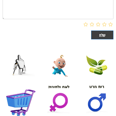
בית טבע
לאם ולתינוק
אורטופדיה