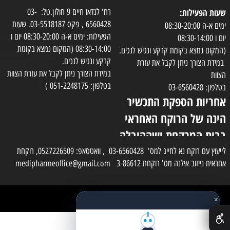
שעות הפעילות:
רח' לנדאו חיים 9 חולון.טל: 03-
6560428 , פקס 03-5518187. שעות
ימים א-ה 08:30-20:00
הפעילות: ימים א-ה 08:30-20:00 יום ו
יום ו 08:30-14:00
08:30-14:00 (המקום נמצא בקומת
(המקום נמצא בקומת קרקע ונגיש לנכים.
קרקע ונגיש לנכים.
במידת הצורך ניתן לקבל את עזרת
במידת הצורך ניתן לקבל את עזרת הצוות
הצוות
בטלפון: 051-2248175 )
בטלפון: 03-6560428
אחריות הספקת התכשיר
הינה של הרוקח האחראי
בבית המרקחת ושההובלה
בפועל תעשה בעזרת
לייעוץ עם רוקח נא לחייג למס' 03-6560428 , וואטסאפ: 0527226509, רוקחת
אחראית נייזוב אילנה מס' רוקחת 3-86612 medipharmeoffice@gmail.com
השליח
×
כל הזכויות שמורות למדי פארם
✕