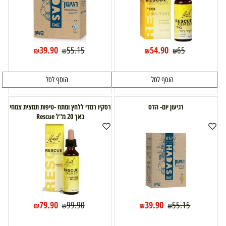
39.90
54.90
55.15
65
₪
₪
₪
₪
הוסף לסל
הוסף לסל
רגיעון יום- הדס
רסקיו רמדי ללחץ ומתח -טיפות תמצית צמחי
באך 20 מ"ל Rescue
79.90
39.90
99.90
55.15
₪
₪
₪
₪