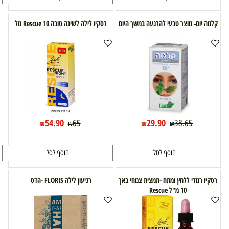
קלמה יום- מוצר טבעי להרגעה במשך היום
רסקיו לילה לשינה טובה Rescue 10 מל
54.90
29.90
65
38.65
₪
₪
₪
₪
הוסף לסל
הוסף לסל
רסקיו רמדי ללחץ ומתח -תמצית צמחי באך
רגיעון לילה FLORIS -הדס
10 מ"ל Rescue