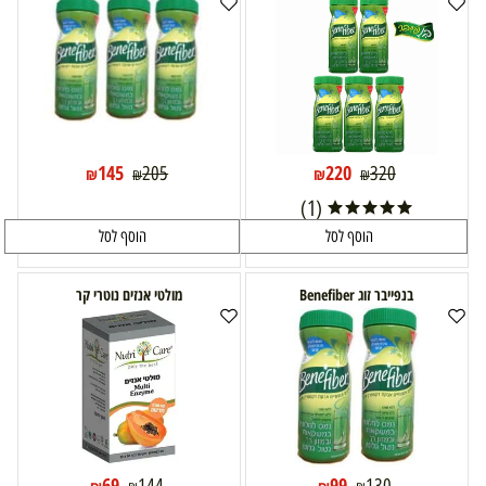
145
220
205
320
₪
₪
₪
₪
(1)
הוסף לסל
הוסף לסל
בנפייבר זוג Benefiber
מולטי אנזים נוטרי קר
69
99