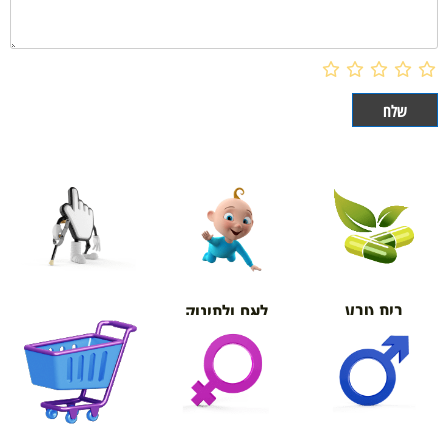
בית טבע
לאם ולתינוק
אורטופדיה