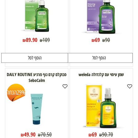
89.90
69
109
90
₪
₪
₪
₪
הוסף לסל
הוסף לסל
שמן עיסוי עם קלנדולה weleda
סבוקלם קרם גוף מרגיע DAILY ROUTINE
SeboCalm
29%
הנחה
49.90
69
70.50
90.70
₪
₪
₪
₪