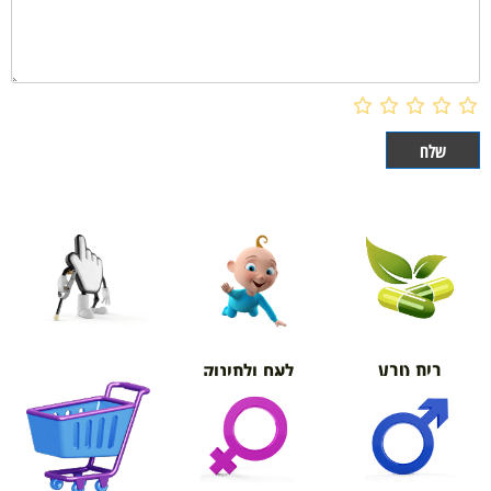
בית טבע
לאם ולתינוק
אורטופדיה