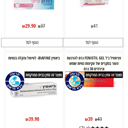
29.90
37
41
₪
₪
₪
הוסף לסל
הוסף לסל
פניסטיל ג'ל FENISTIL GEL גרם להרגעת
ביאפין BIAFINE- לטיפול והקלה בכוויות
העור במקרים של עקיצות כוויות שמש
וגירודים 30 גרם
מוצר זה זמין בבית המרקחת
מוצר זה זמין בבית המרקחת
39.90
39
43
₪
₪
₪