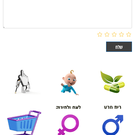
בית טבע
לאם ולתינוק
אורטופדיה