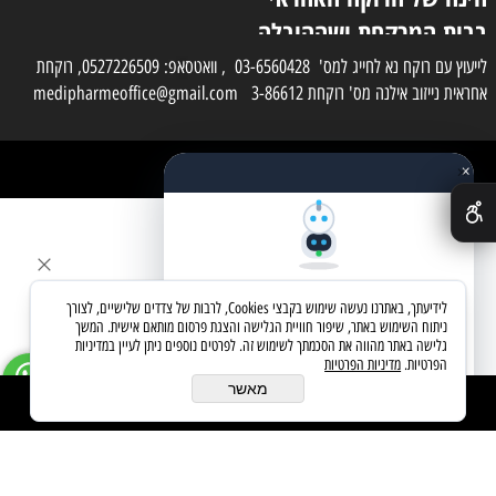
בבית המרקחת ושההובלה
בפועל תעשה בעזרת
לייעוץ עם רוקח נא לחייג למס' 03-6560428 , וואטסאפ: 0527226509, רוקחת
אחראית נייזוב אילנה מס' רוקחת 3-86612 medipharmeoffice@gmail.com
השליח
×
כל הזכויות שמורות למדי פארם
✕
בניית אתרים
שאלו את העוזר החכם
לידיעתך, באתרנו נעשה שימוש בקבצי Cookies, לרבות של צדדים שלישיים, לצורך
מחפשים מוצר? אני כאן כדי לעזור
ניתוח השימוש באתר, שיפור חוויית הגלישה והצגת פרסום מותאם אישית. המשך
גלישה באתר מהווה את הסכמתך לשימוש זה. לפרטים נוספים ניתן לעיין במדיניות
הפרטיות.
מדיניות הפרטיות
בואו נתחיל
מאשר
הוסף לסל