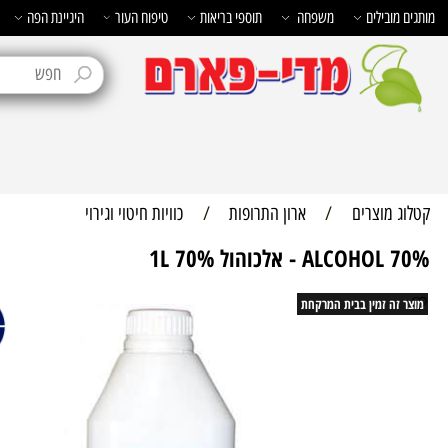
בילים
משפחה
תוספי בריאות
טיפוח העור
היגיינת הפה
טיפוח 
מוצרים
/
ארון התרופות
/
כוויות חיטוי וגירוי
ALC - אלכוהול 70% 1L
ה זמין בבית המרקחת