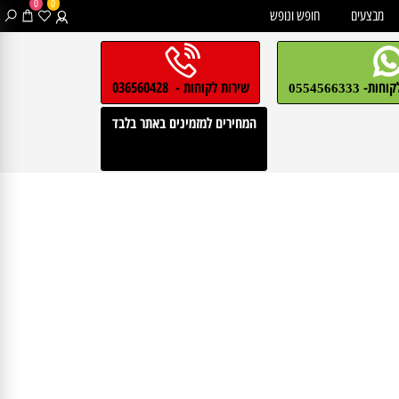
0
0
בצעים
חופש ונופש
חות-
שירות לקוחות - 036560428
0554566333
המחירים למזמינים באתר בלבד