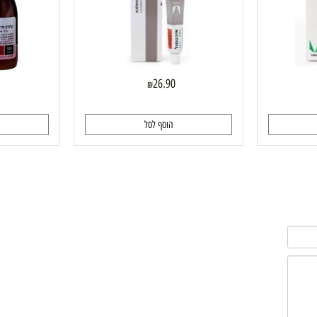
26.90
₪
הוסף לסל
ה